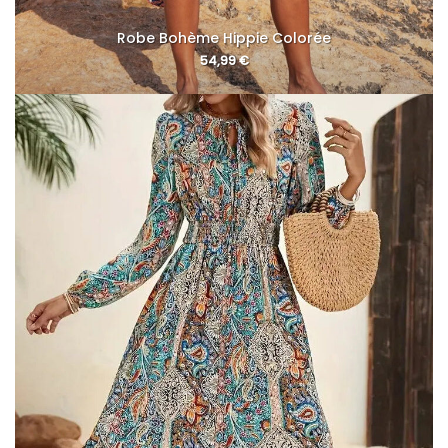
Robe Bohème Hippie Colorée
54,99
€