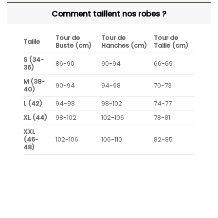
Comment taillent nos robes ?
Tour de
Tour de
Tour de
Taille
Buste (cm)
Hanches (cm)
Taille (cm)
S (34-
86-90
90-94
66-69
36)
M (38-
90-94
94-98
70-73
40)
L (42)
94-98
98-102
74-77
XL (44)
98-102
102-106
78-81
XXL
(46-
102-106
106-110
82-85
48)