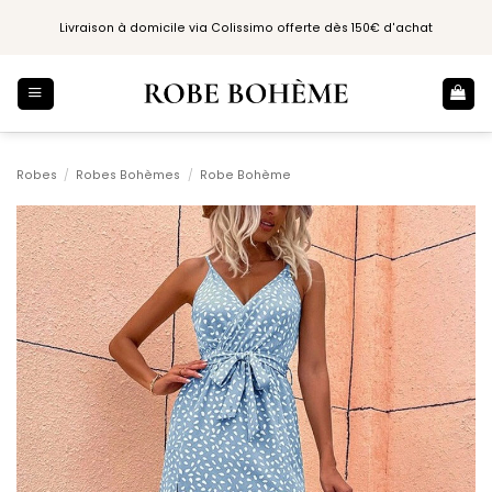
Passer
Livraison à domicile via Colissimo offerte dès 150€ d'achat
au
contenu
Robes
/
Robes Bohèmes
/
Robe Bohème