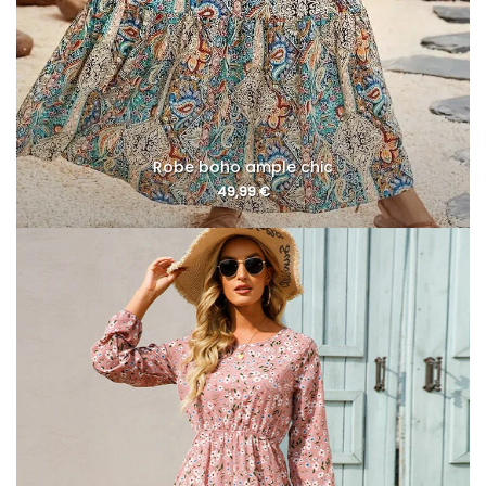
Robe boho ample chic
49,99
€