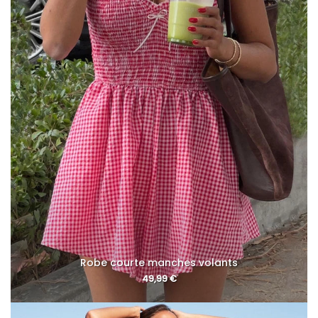
Robe courte manches volants
49,99
€