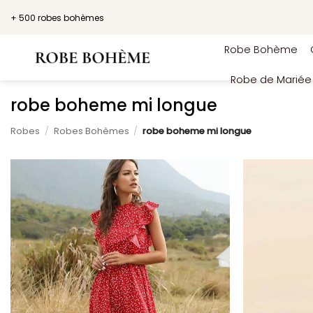
Passer
+ 500 robes bohèmes
au
contenu
Robe Bohème
Robe de Marié
robe boheme mi longue
Robes
/
Robes Bohèmes
/
robe boheme mi longue