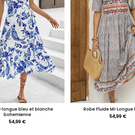
+
-longue bleu et blanche
Robe Fluide Mi-Longue
bohemienne
54,99
€
54,99
€