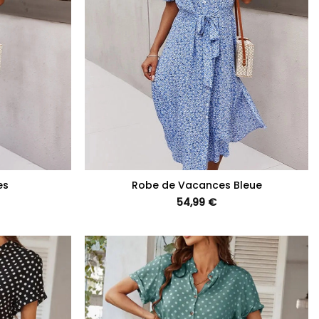
+
es
Robe de Vacances Bleue
54,99
€