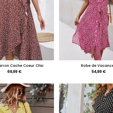
+
rron Cache Coeur Chic
Robe de Vacanc
69,99
€
54,99
€