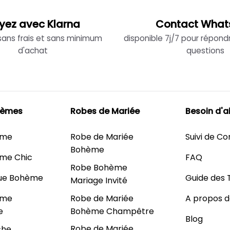
yez avec Klarna
Contact What
 sans frais et sans minimum
disponible 7j/7 pour répond
d'achat
questions
hèmes
Robes de Mariée
Besoin d'a
ème
Robe de Mariée
Suivi de 
Bohème
me Chic
FAQ
Robe Bohème
ue Bohème
Guide des T
Mariage Invité
Robe de Mariée
ème
A propos d
Bohème Champêtre
e
Blog
Robe de Mariée
che