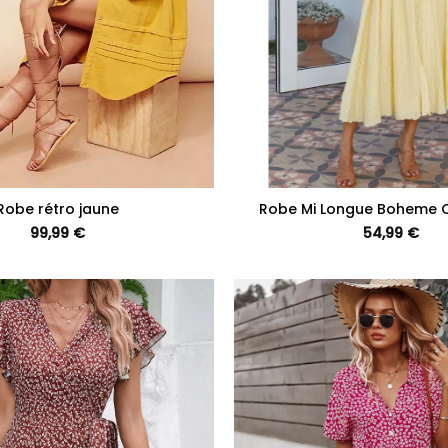
+
Robe rétro jaune
Robe Mi Longue Boheme 
99,99
€
54,99
€