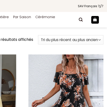
SAV Français 7j/7
tière
Par Saison
Cérémonie
Trié
 résultats affichés
du
plus
récent
au
plus
ancien