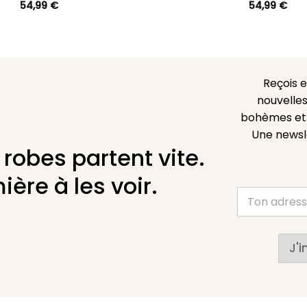
54,99
€
54,99
€
Reçois 
nouvelles
bohèmes et l
Une newsl
 robes partent vite.
ière à les voir.
J'i