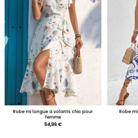
+
+
Robe mi longue a volants chic pour
Robe mi
femme
54,99
€