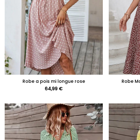
+
+
Robe a pois mi longue rose
Robe Ma
64,99
€