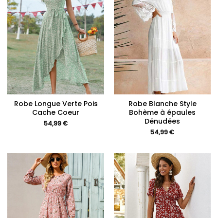
Robe Longue Verte Pois
Robe Blanche Style
Cache Coeur
Bohème à épaules
Dénudées
54,99
€
54,99
€