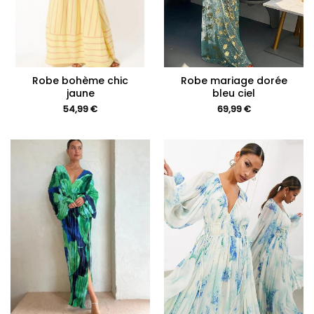
Robe bohème chic
Robe mariage dorée
jaune
bleu ciel
54,99
€
69,99
€