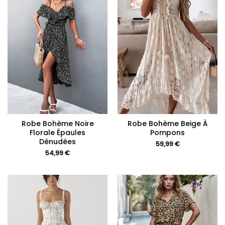
Robe Bohème Noire
Robe Bohème Beige À
Florale Épaules
Pompons
Dénudées
59,99
€
54,99
€