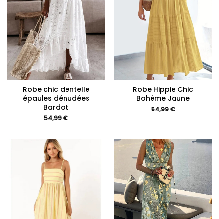
Robe chic dentelle
Robe Hippie Chic
épaules dénudées
Bohème Jaune
Bardot
54,99
€
54,99
€