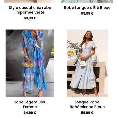
Style casual chic robe
Robe Longue d’Été Bleue
imprimée verte
59,99
€
69,99
€
Robe Légère Bleu
Longue Robe
Femme
Bohémienne Bleue
64,99
€
59,99
€