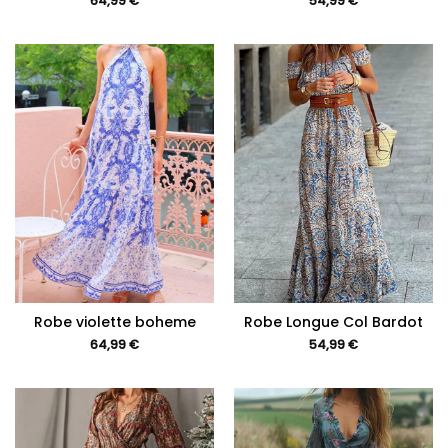
64,99
€
54,99
€
Robe violette boheme
Robe Longue Col Bardot
64,99
€
54,99
€