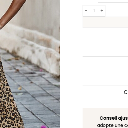
quantité de Robe Bo
C
Conseil aju
adopte une co