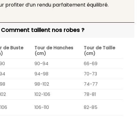
ur profiter d’un rendu parfaitement équilibré.
Comment taillent nos robes ?
r de Buste
Tour de Hanches
Tour de Taille
)
(cm)
(cm)
90
90-94
66-69
94
94-98
70-73
98
98-102
74-77
102
102-106
78-81
-106
106-110
82-85