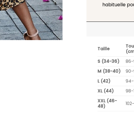
habituelle po
Tou
Taille
(cm
S (34-36)
86-
M (38-40)
90-
L (42)
94-
XL (44)
98-
XXL (46-
102
48)