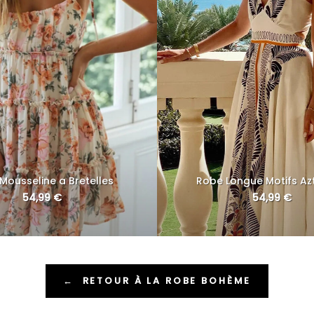
Mousseline a Bretelles
Robe Longue Motifs A
54,99
€
54,99
€
←
RETOUR À LA ROBE BOHÈME