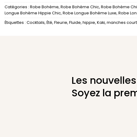
Catégories :
Robe Bohème
,
Robe Bohème Chic
,
Robe Bohème Chi
Longue Bohème Hippie Chic
,
Robe Longue Bohème Luxe
,
Robe Lo
Étiquettes :
Cocktails
,
Été
,
Fleurie
,
Fluide
,
hippie
,
Kaki
,
manches cour
Les nouvelles
Soyez la prem