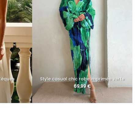
ztèques
Style casual chic robe imprimée verte
69,99
€