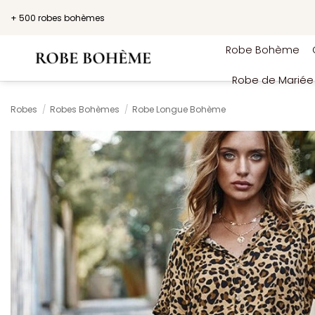
Passer
+ 500 robes bohèmes
au
contenu
Robe Bohème
Robe de Marié
Robes
/
Robes Bohèmes
/
Robe Longue Bohème