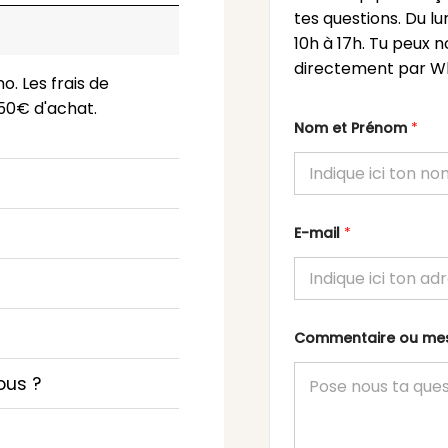
tes questions. Du l
10h à 17h. Tu peux n
directement par Wh
o. Les frais de
 150€ d'achat.
Nom et Prénom
*
E-mail
*
Commentaire ou m
ous ?