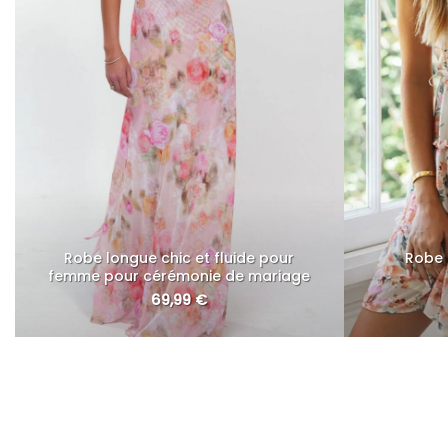
Robe longue chic et fluide pour
Robe 
femme pour cérémonie de mariage
69,99
€