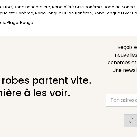
c Luxe
,
Robe Bohème été
,
Robe d'été Chic Bohème
,
Robe de Soirée
ngue été Bohème
,
Robe Longue Fluide Bohème
,
Robe Longue Hiver 
tes
,
Plage
,
Rouge
Reçois 
nouvelles
bohèmes et l
Une newsl
 robes partent vite.
ière à les voir.
J'i