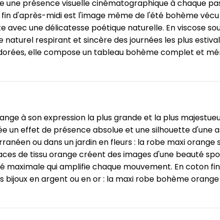
ée une présence visuelle cinématographique à chaque pas,
de fin d'après-midi est l'image même de l'été bohème véc
te avec une délicatesse poétique naturelle. En viscose so
le naturel respirant et sincère des journées les plus estiv
es dorées, elle compose un tableau bohème complet et mém
range à son expression la plus grande et la plus majestue
 crée un effet de présence absolue et une silhouette d'une
anéen ou dans un jardin en fleurs : la robe maxi orange 
aces de tissu orange créent des images d'une beauté sp
ité maximale qui amplifie chaque mouvement. En coton fin p
s bijoux en argent ou en or : la maxi robe bohème orange e