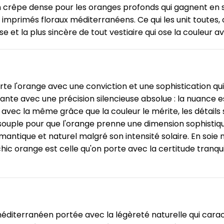
 crêpe dense pour les oranges profonds qui gagnent en so
 imprimés floraux méditerranéens. Ce qui les unit toutes,
e et la plus sincère de tout vestiaire qui ose la couleur a
te l'orange avec une conviction et une sophistication q
te avec une précision silencieuse absolue : la nuance e
mbe avec la même grâce que la couleur le mérite, les détai
 souple pour que l'orange prenne une dimension sophisti
omantique et naturel malgré son intensité solaire. En soie n
range est celle qu'on porte avec la certitude tranquille d
méditerranéen portée avec la légèreté naturelle qui carac