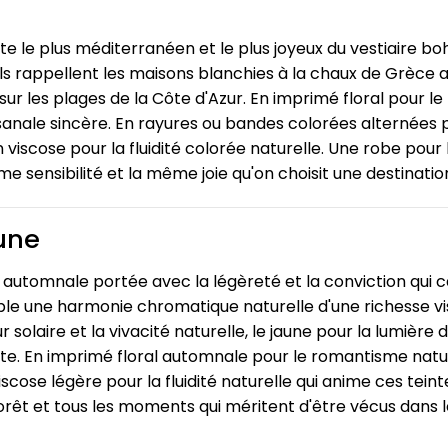
te le plus méditerranéen et le plus joyeux du vestiaire bo
ls rappellent les maisons blanchies à la chaux de Grèce au
sur les plages de la Côte d'Azur. En imprimé floral pour 
isanale sincère. En rayures ou bandes colorées alternées 
 viscose pour la fluidité colorée naturelle. Une robe po
e sensibilité et la même joie qu'on choisit une destinatio
une
 automnale portée avec la légèreté et la conviction qui c
e une harmonie chromatique naturelle d'une richesse vis
r solaire et la vivacité naturelle, le jaune pour la lumière
rte. En imprimé floral automnale pour le romantisme natur
 viscose légère pour la fluidité naturelle qui anime ces 
orêt et tous les moments qui méritent d'être vécus dans les