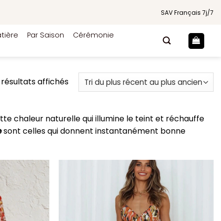
SAV Français 7j/7
tière
Par Saison
Cérémonie
Trié
 résultats affichés
du
plus
récent
tte chaleur naturelle qui illumine le teint et réchauffe
au
e
sont celles qui donnent instantanément bonne
plus
ancien