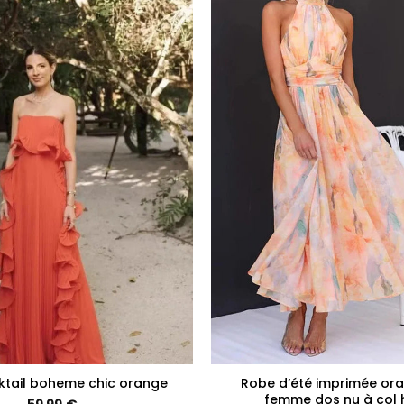
+
ktail boheme chic orange
Robe d’été imprimée or
femme dos nu à col 