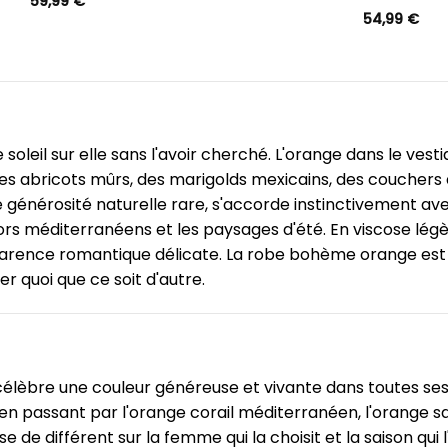
59,99
€
54,99
€
soleil sur elle sans l'avoir cherché. L'orange dans le vesti
s abricots mûrs, des marigolds mexicains, des couchers d
e générosité naturelle rare, s'accorde instinctivement ave
méditerranéens et les paysages d'été. En viscose légère 
arence romantique délicate. La robe bohème orange est cel
ter quoi que ce soit d'autre.
célèbre une couleur généreuse et vivante dans toutes ses
en passant par l'orange corail méditerranéen, l'orange saf
e différent sur la femme qui la choisit et la saison qui l