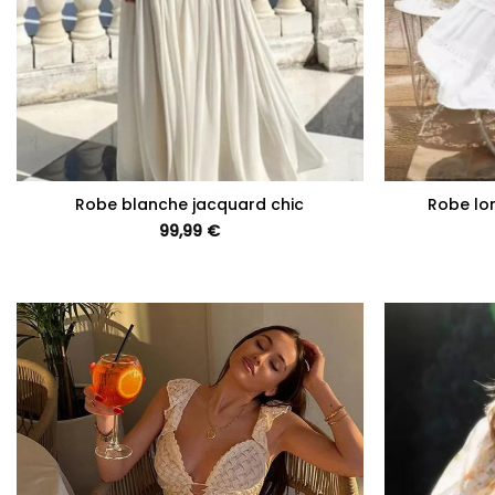
+
+
Robe blanche jacquard chic
Robe lo
99,99
€