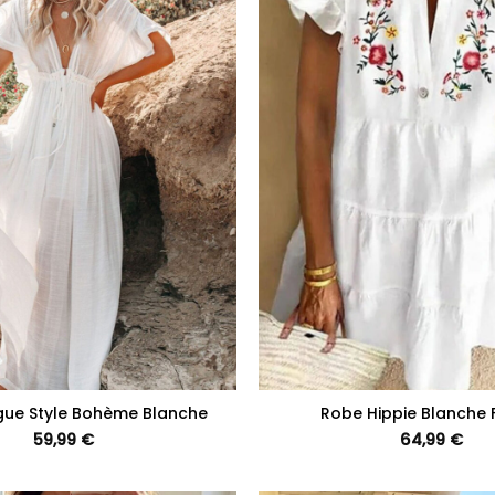
+
gue Style Bohème Blanche
Robe Hippie Blanche F
59,99
€
64,99
€