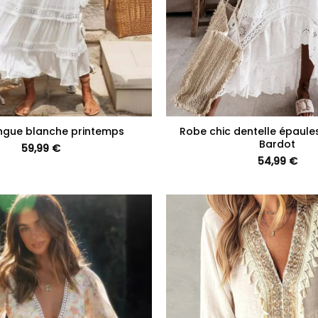
+
ngue blanche printemps
Robe chic dentelle épaul
Bardot
59,99
€
54,99
€