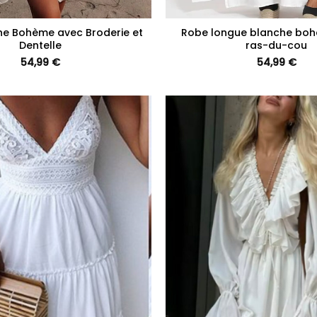
+
he Bohème avec Broderie et
Robe longue blanche bo
Dentelle
ras-du-cou
54,99
€
54,99
€