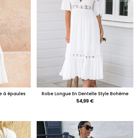
+
e à épaules
Robe Longue En Dentelle Style Bohème
54,99
€