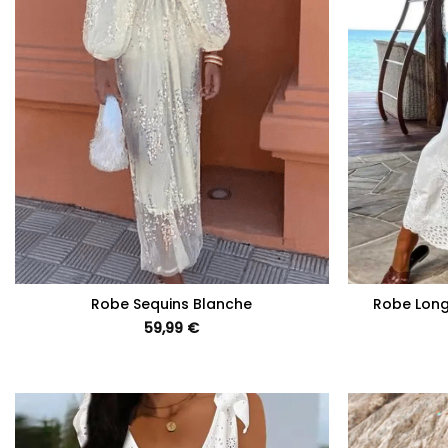
+
+
Robe Sequins Blanche
Robe Long
59,99
€