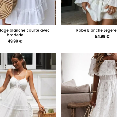
+
lage blanche courte avec
Robe Blanche Légère
broderie
54,99
€
49,99
€