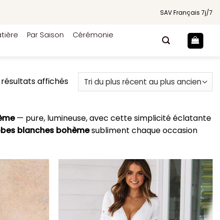
SAV Français 7j/7
tière
Par Saison
Cérémonie
Trié
 résultats affichés
du
plus
récent
hème
— pure, lumineuse, avec cette simplicité éclatante
au
obes blanches bohème
subliment chaque occasion
plus
ancien