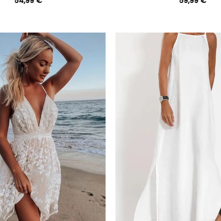
54,99
€
59,99
€