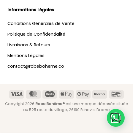
Informations Légales
Conditions Générales de Vente
Politique de Confidentialité
Livraisons & Retours
Mentions Légales
contact@robeboheme.co
Visa
MasterCard
Maestro
Apple
Google
Klarna
Banc
Pay
Pay
Copyright 2026
Robe Bohème®
est une marque déposée située
au 525 route du village, 26190 Echevis, Drome