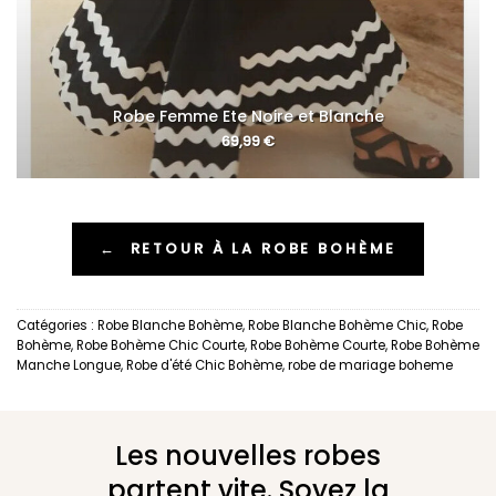
Robe Femme Ete Noire et Blanche
69,99
€
←
RETOUR À LA ROBE BOHÈME
Catégories :
Robe Blanche Bohème
,
Robe Blanche Bohème Chic
,
Robe
Bohème
,
Robe Bohème Chic Courte
,
Robe Bohème Courte
,
Robe Bohème
Manche Longue
,
Robe d'été Chic Bohème
,
robe de mariage boheme
Les nouvelles robes
partent vite. Soyez la