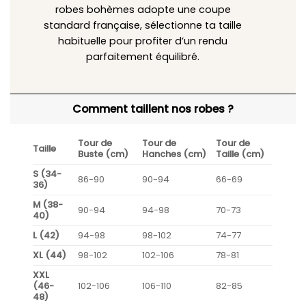
robes bohèmes adopte une coupe
standard française, sélectionne ta taille
habituelle pour profiter d’un rendu
parfaitement équilibré.
Comment taillent nos robes ?
Tour de
Tour de
Tour de
Taille
Buste (cm)
Hanches (cm)
Taille (cm)
S (34-
86-90
90-94
66-69
36)
M (38-
90-94
94-98
70-73
40)
L (42)
94-98
98-102
74-77
XL (44)
98-102
102-106
78-81
XXL
(46-
102-106
106-110
82-85
48)