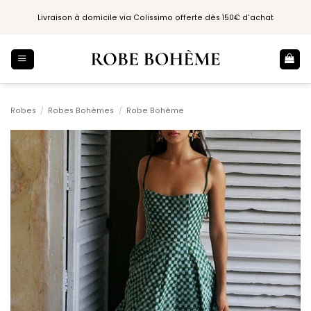
Passer
Livraison à domicile via Colissimo offerte dès 150€ d'achat
au
contenu
Robes
/
Robes Bohèmes
/
Robe Bohème