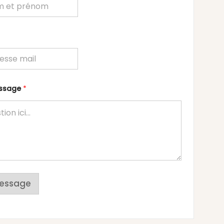
essage
*
essage