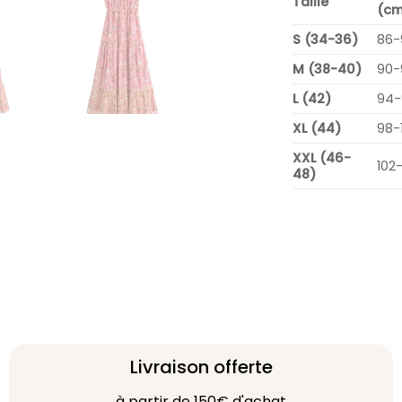
Taille
(cm
S (34-36)
86-
M (38-40)
90-
L (42)
94-
XL (44)
98-
XXL (46-
102
48)
Livraison offerte
à partir de 150€ d'achat