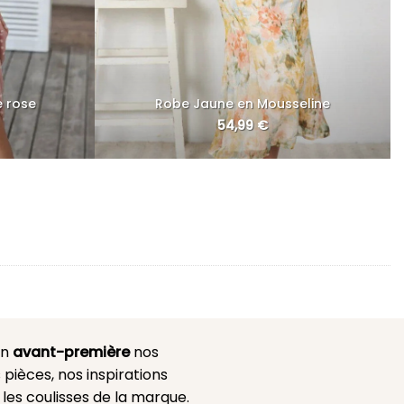
e rose
Robe Jaune en Mousseline
54,99
€
en
avant-première
nos
 pièces, nos inspirations
es coulisses de la marque.