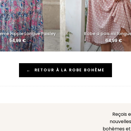
ème Hippie Longue Paisley
Robe a pois mi longu
54,99
€
64,99
€
←
RETOUR À LA ROBE BOHÈME
Reçois 
nouvelles
bohèmes et l