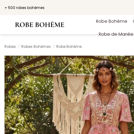
Passer
+ 500 robes bohèmes
au
contenu
Robe Bohème
Robe de Marié
Robes
/
Robes Bohèmes
/
Robe Bohème