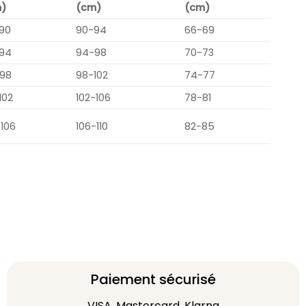
)
(cm)
(cm)
90
90-94
66-69
94
94-98
70-73
98
98-102
74-77
102
102-106
78-81
-106
106-110
82-85
Paiement sécurisé
VISA, Mastercard, Klarna