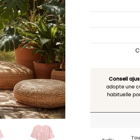
C
Conseil aju
adopte une co
habituelle po
Tou