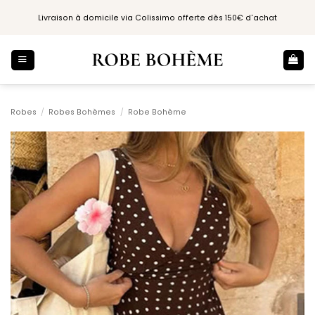
Passer
Livraison à domicile via Colissimo offerte dès 150€ d'achat
au
contenu
Robes
/
Robes Bohèmes
/
Robe Bohème