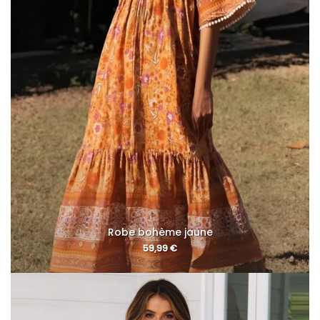
Robe bohème jaune
59,99
€