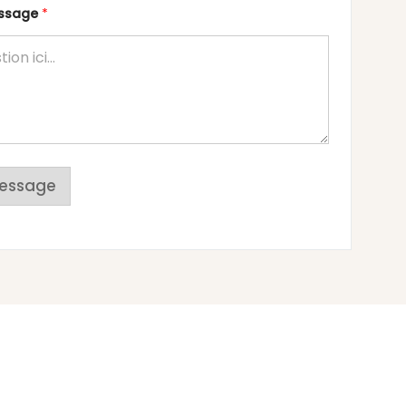
essage
*
essage