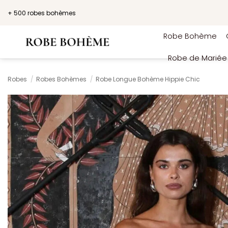
Passer
+ 500 robes bohèmes
au
contenu
Robe Bohème
Robe de Marié
Robes
/
Robes Bohèmes
/
Robe Longue Bohème Hippie Chic