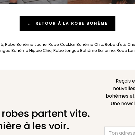
←
RETOUR À LA ROBE BOHÈME
ré
,
Robe Bohème Jaune
,
Robe Cocktail Bohème Chic
,
Robe d'été Ch
ongue Bohème Hippie Chic
,
Robe Longue Bohème Italienne
,
Robe Lo
Reçois 
nouvelles
bohèmes et l
Une newsl
 robes partent vite.
ière à les voir.