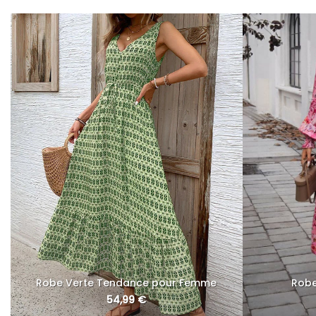
Robe Verte Tendance pour Femme
Robe
54,99
€