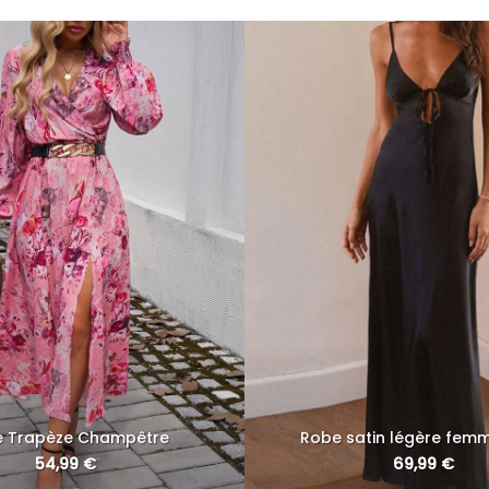
 Trapèze Champêtre
Robe satin légère femm
54,99
€
69,99
€