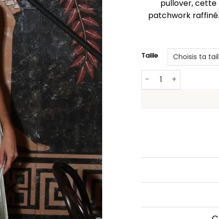
pullover, cette
patchwork raffiné. 
Taille
quantité de Robe de c