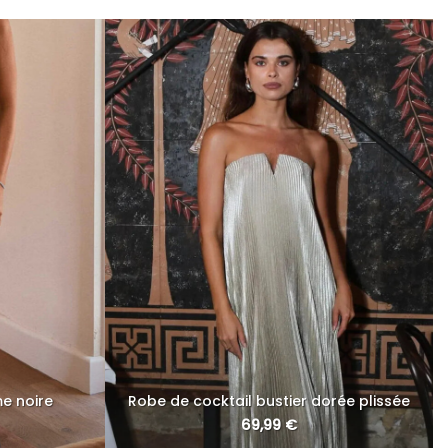
e noire
Robe de cocktail bustier dorée plissée
69,99
€