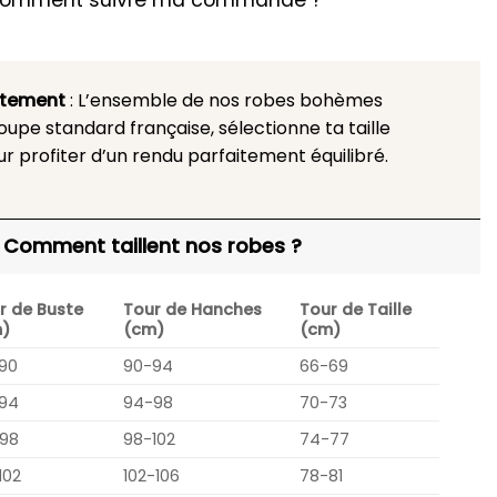
omment suivre ma commande ?
stement
: L’ensemble de nos robes bohèmes
upe standard française, sélectionne ta taille
ur profiter d’un rendu parfaitement équilibré.
Comment taillent nos robes ?
r de Buste
Tour de Hanches
Tour de Taille
)
(cm)
(cm)
90
90-94
66-69
94
94-98
70-73
98
98-102
74-77
102
102-106
78-81