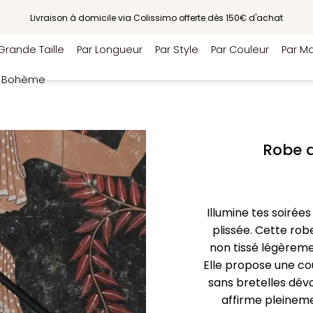
Livraison à domicile via Colissimo offerte dès 150€ d'achat
Grande Taille
Par Longueur
Par Style
Par Couleur
Par Ma
e Bohème
Robe d
Illumine tes soirée
plissée. Cette rob
non tissé légèreme
Elle propose une cou
sans bretelles dév
affirme pleineme