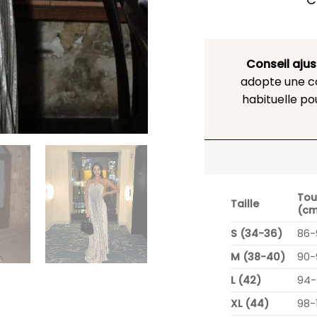
C
Conseil aju
adopte une co
habituelle po
Tou
Taille
(cm
S (34-36)
86-
M (38-40)
90-
L (42)
94-
XL (44)
98-