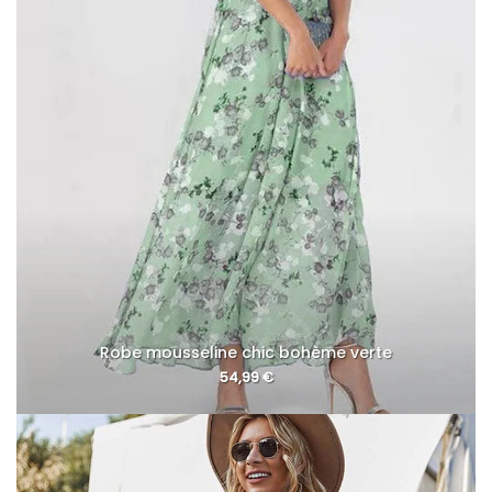
Robe mousseline chic bohème verte
54,99
€