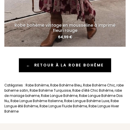
Robe bohème vintage en mousseline à imprimé
fleuri rouge
64,99
€
←
RETOUR À LA ROBE BOHÈME
Catégories :
Robe Bohème
,
Robe Bohème Bleu
,
Robe Bohème Chic
,
robe
boheme satin
,
Robe Bohème Turquoise
,
Robe d'été Chic Bohème
,
robe
de mariage boheme
,
Robe Longue Bohème
,
Robe Longue Bohème Dos
Nu
,
Robe Longue Bohème Italienne
,
Robe Longue Bohème Luxe
,
Robe
Longue été Bohème
,
Robe Longue Fluide Bohème
,
Robe Longue Hiver
Bohème