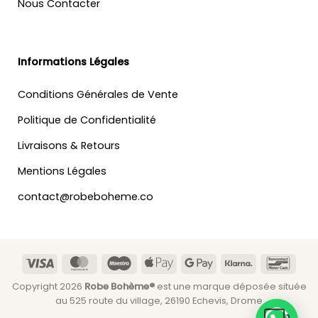
Nous Contacter
Informations Légales
Conditions Générales de Vente
Politique de Confidentialité
Livraisons & Retours
Mentions Légales
contact@robeboheme.co
Visa
MasterCard
Maestro
Apple
Google
Klarna
Banc
Pay
Pay
Copyright 2026
Robe Bohème®
est une marque déposée située
au 525 route du village, 26190 Echevis, Drome