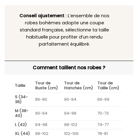
Conseil ajustement
: L’ensemble de nos
robes bohèmes adopte une coupe
standard française, sélectionne ta taille
habituelle pour profiter d’un rendu
parfaitement équilibré.
Comment taillent nos robes ?
Tour de
Tour de
Tour de
Taille
Buste (cm)
Hanches (cm)
Taille (cm)
S (34-
86-90
90-94
66-69
36)
M (38-
90-94
94-98
70-73
40)
L (42)
94-98
98-102
74-77
XL (44)
98-102
102-106
78-81