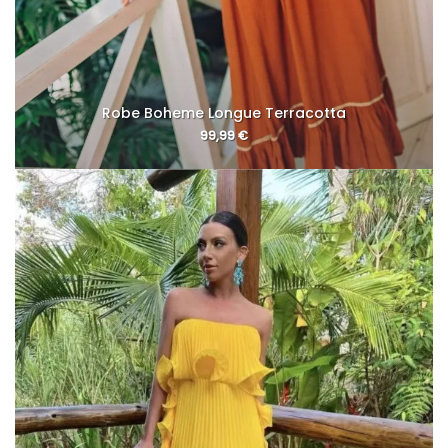
Robe Boheme Longue Terracotta
99,99
€