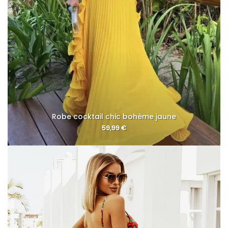
Robe cocktail chic bohème jaune
59,99
€