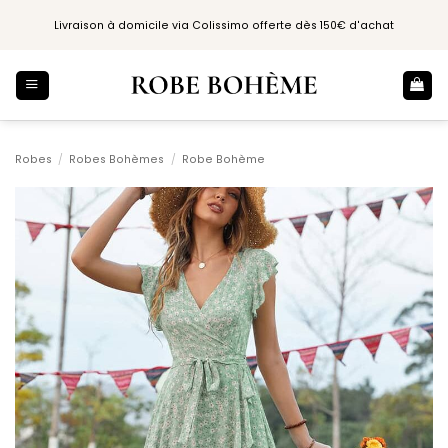
Passer
Livraison à domicile via Colissimo offerte dès 150€ d'achat
au
contenu
Robes
/
Robes Bohèmes
/
Robe Bohème