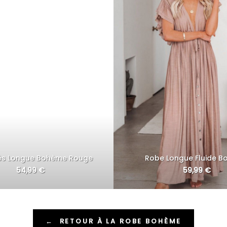
ès Longue Bohème Rouge
Robe Longue Fluide 
54,99
€
59,99
€
←
RETOUR À LA ROBE BOHÈME