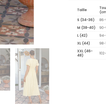
Tou
Taille
(cm
S (34-36)
86-
M (38-40)
90-
L (42)
94-
XL (44)
98-
XXL (46-
102
48)