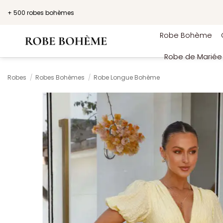
Passer
+ 500 robes bohèmes
au
contenu
Robe Bohème
Robe de Marié
Robes
/
Robes Bohèmes
/
Robe Longue Bohème