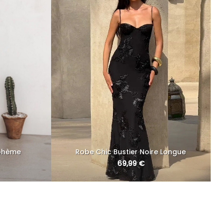
Bohème
Robe Chic Bustier Noire Longue
69,99
€