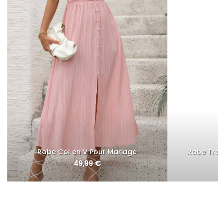
Robe Col en V Pour Mariage
Robe Tr
49,99
€