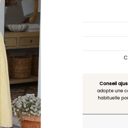
C
Conseil aju
adopte une co
habituelle po