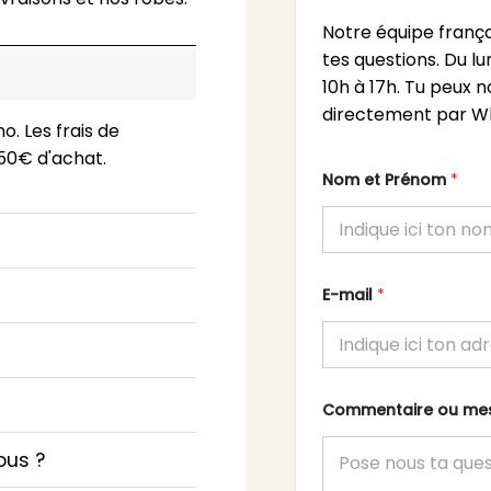
Notre équipe frança
tes questions. Du l
10h à 17h. Tu peux n
directement par Wh
o. Les frais de
 150€ d'achat.
Nom et Prénom
*
E-mail
*
Commentaire ou m
ous ?