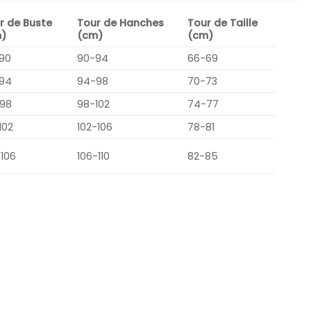
r de Buste
Tour de Hanches
Tour de Taille
)
(cm)
(cm)
90
90-94
66-69
94
94-98
70-73
98
98-102
74-77
102
102-106
78-81
-106
106-110
82-85