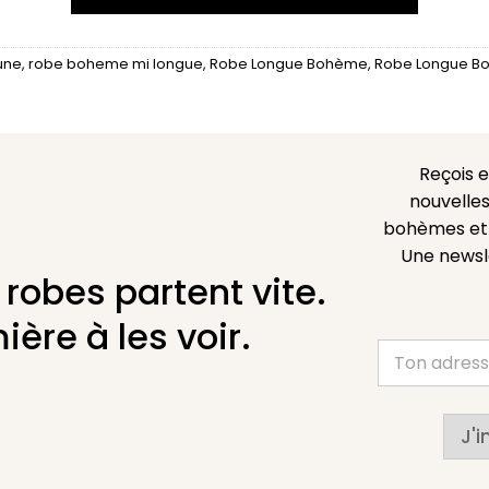
une
,
robe boheme mi longue
,
Robe Longue Bohème
,
Robe Longue Bo
Reçois 
nouvelles
bohèmes et l
Une newsl
 robes partent vite.
ière à les voir.
J'i