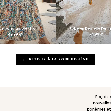
be boho ample chic
Robe en Dentelle Fem
49,99
€
74,99
€
←
RETOUR À LA ROBE BOHÈME
Reçois 
nouvelles
bohèmes et l