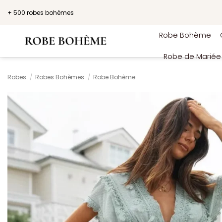
Passer
+ 500 robes bohèmes
au
contenu
Robe Bohème
Robe de Marié
Robes
/
Robes Bohèmes
/
Robe Bohème