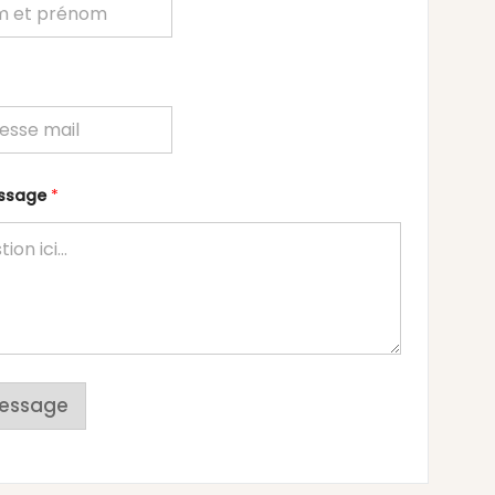
essage
*
essage