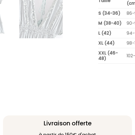
Taille
(cm
S (34-36)
86-
M (38-40)
90-
L (42)
94-
XL (44)
98-
XXL (46-
102
48)
Livraison offerte
à partir de 150€ d'achat