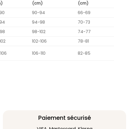
)
(cm)
(cm)
90
90-94
66-69
94
94-98
70-73
98
98-102
74-77
102
102-106
78-81
-106
106-110
82-85
Paiement sécurisé
VISA, Mastercard, Klarna