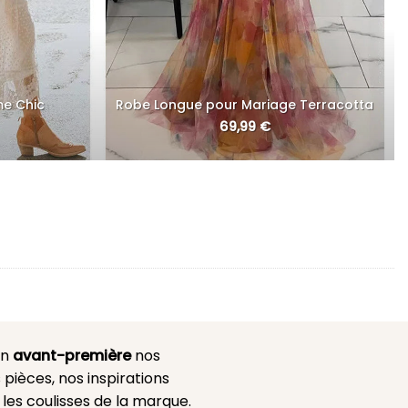
me Chic
Robe Longue pour Mariage Terracotta
69,99
€
en
avant-première
nos
 pièces, nos inspirations
es coulisses de la marque.