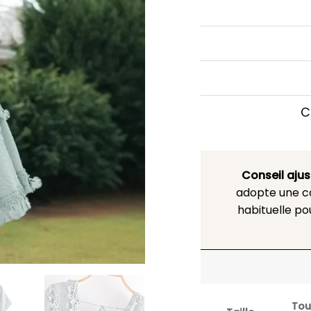
C
Conseil aju
adopte une co
habituelle po
Tou