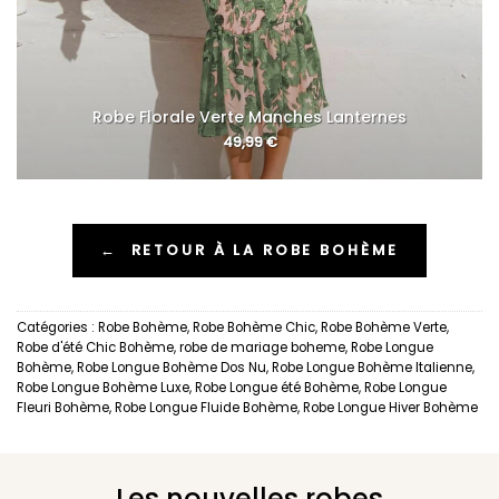
Robe Florale Verte Manches Lanternes
49,99
€
←
RETOUR À LA ROBE BOHÈME
Catégories :
Robe Bohème
,
Robe Bohème Chic
,
Robe Bohème Verte
,
Robe d'été Chic Bohème
,
robe de mariage boheme
,
Robe Longue
Bohème
,
Robe Longue Bohème Dos Nu
,
Robe Longue Bohème Italienne
,
Robe Longue Bohème Luxe
,
Robe Longue été Bohème
,
Robe Longue
Fleuri Bohème
,
Robe Longue Fluide Bohème
,
Robe Longue Hiver Bohème
Les nouvelles robes