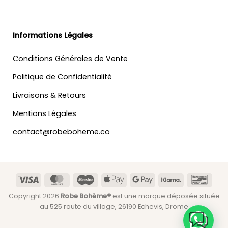
Informations Légales
Conditions Générales de Vente
Politique de Confidentialité
Livraisons & Retours
Mentions Légales
contact@robeboheme.co
Visa
MasterCard
Maestro
Apple
Google
Klarna
Banc
Pay
Pay
Copyright 2026
Robe Bohème®
est une marque déposée située
au 525 route du village, 26190 Echevis, Drome