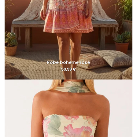
Robe bohème rose
59,99
€