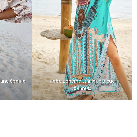
 une épaule
Robe Bohème Ethnique Bleue
54,99
€