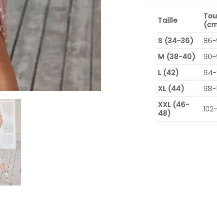
Tou
Taille
(cm
S (34-36)
86-
M (38-40)
90-
L (42)
94-
XL (44)
98-
XXL (46-
102
48)