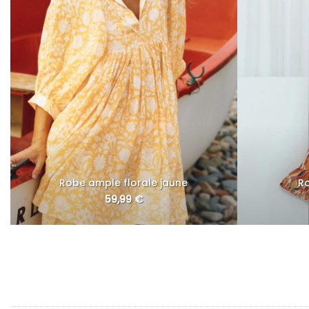
Robe ample florale jaune
R
59,99
€