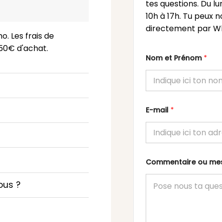
tes questions. Du l
10h à 17h. Tu peux n
directement par Wh
o. Les frais de
 150€ d'achat.
Nom et Prénom
*
E-mail
*
Commentaire ou m
ous ?