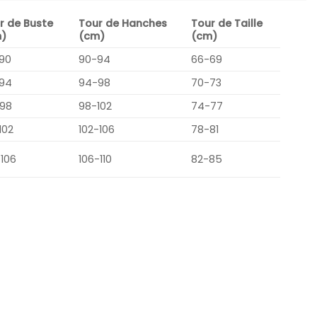
r de Buste
Tour de Hanches
Tour de Taille
)
(cm)
(cm)
90
90-94
66-69
94
94-98
70-73
98
98-102
74-77
102
102-106
78-81
-106
106-110
82-85