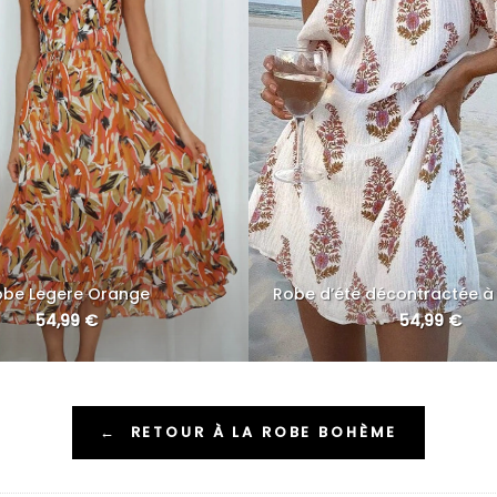
obe Legere Orange
Robe d’été décontractée à
54,99
€
54,99
€
←
RETOUR À LA ROBE BOHÈME