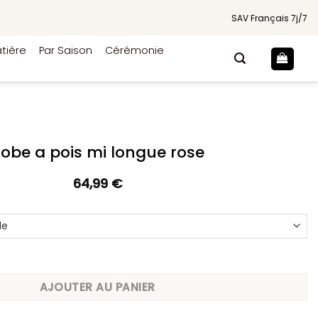
SAV Français 7j/7
tière
Par Saison
Cérémonie
obe a pois mi longue rose
64,99
€
ois mi longue rose
AJOUTER AU PANIER