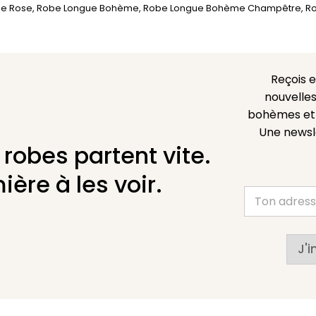
e Rose
,
Robe Longue Bohème
,
Robe Longue Bohème Champêtre
,
Ro
Reçois 
nouvelles
bohèmes et l
Une newsl
 robes partent vite.
ière à les voir.
J'i