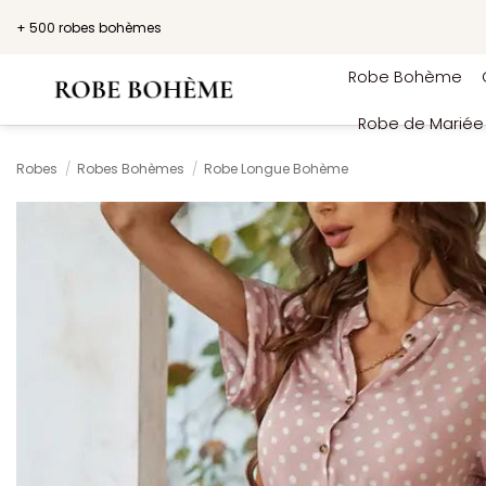
Passer
+ 500 robes bohèmes
au
contenu
Robe Bohème
Robe de Marié
Robes
/
Robes Bohèmes
/
Robe Longue Bohème