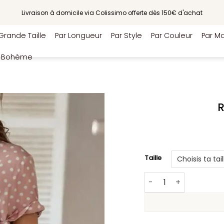
Livraison à domicile via Colissimo offerte dès 150€ d'achat
Grande Taille
Par Longueur
Par Style
Par Couleur
Par Ma
e Bohème
R
Taille
quantité de Robe a p