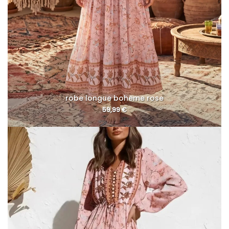
robe longue boheme rose
59,99
€