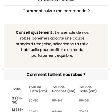
Comment suivre ma commande ?
Conseil ajustement
: L’ensemble de nos
robes bohèmes adopte une coupe
standard française, sélectionne ta taille
habituelle pour profiter d’un rendu
parfaitement équilibré.
Comment taillent nos robes ?
Tour de
Tour de
Tour de
Taille
Buste (cm)
Hanches (cm)
Taille (cm)
S (34-
86-90
90-94
66-69
36)
M (38-
90-94
94-98
70-73