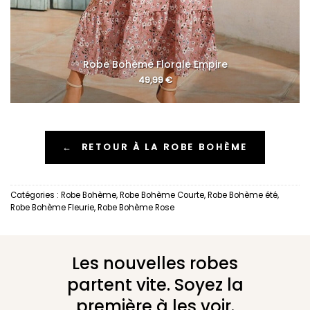
Robe Bohème Florale Empire
49,99
€
←
RETOUR À LA ROBE BOHÈME
Catégories :
Robe Bohème
,
Robe Bohème Courte
,
Robe Bohème été
,
Robe Bohème Fleurie
,
Robe Bohème Rose
Les nouvelles robes
partent vite. Soyez la
première à les voir.