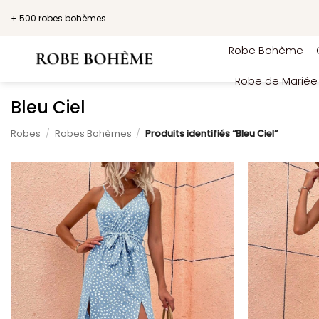
Passer
+ 500 robes bohèmes
au
contenu
Robe Bohème
Robe de Marié
Bleu Ciel
Robes
/
Robes Bohèmes
/
Produits identifiés “Bleu Ciel”