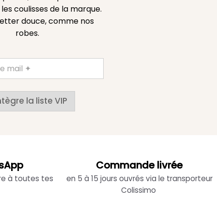
es coulisses de la marque.
etter douce, comme nos
robes.
ntègre la liste VIP
sApp
Commande livrée
re à toutes tes
en 5 à 15 jours ouvrés via le transporteur
Colissimo