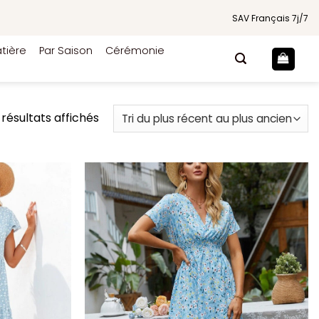
SAV Français 7j/7
tière
Par Saison
Cérémonie
Trié
 résultats affichés
du
plus
récent
au
plus
ancien