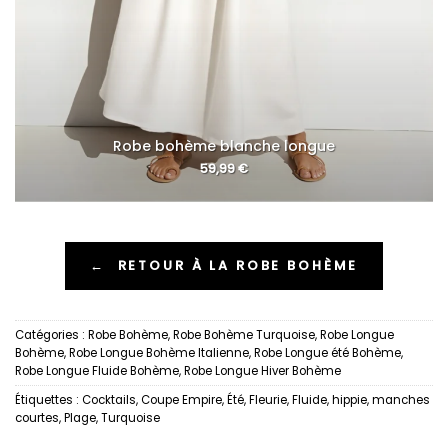
Robe bohème blanche longue
59,99
€
←
RETOUR À LA ROBE BOHÈME
Catégories :
Robe Bohème
,
Robe Bohème Turquoise
,
Robe Longue
Bohème
,
Robe Longue Bohème Italienne
,
Robe Longue été Bohème
,
Robe Longue Fluide Bohème
,
Robe Longue Hiver Bohème
Étiquettes :
Cocktails
,
Coupe Empire
,
Été
,
Fleurie
,
Fluide
,
hippie
,
manches
courtes
,
Plage
,
Turquoise