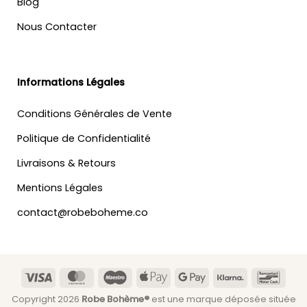
Blog
Nous Contacter
Informations Légales
Conditions Générales de Vente
Politique de Confidentialité
Livraisons & Retours
Mentions Légales
contact@robeboheme.co
Visa
MasterCard
Maestro
Apple
Google
Klarna
Banc
Pay
Pay
Copyright 2026
Robe Bohème®
est une marque déposée située