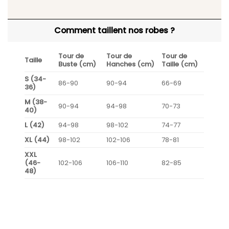
Comment taillent nos robes ?
Tour de
Tour de
Tour de
Taille
Buste (cm)
Hanches (cm)
Taille (cm)
S (34-
86-90
90-94
66-69
36)
M (38-
90-94
94-98
70-73
40)
L (42)
94-98
98-102
74-77
XL (44)
98-102
102-106
78-81
XXL
(46-
102-106
106-110
82-85
48)