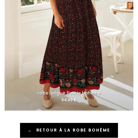
robe longue fleurie boheme
54,99
€
←
RETOUR À LA ROBE BOHÈME