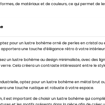
formes, de matériaux et de couleurs, ce qui permet de le
me
optez pour un lustre bohème orné de perles en cristal ou
a apportera une touche d’élégance rétro à votre intérieur
sez un lustre bohème au design minimaliste, avec des lig
 verre. Cela créera un contraste intéressant entre le st
industrielle, optez pour un lustre bohème en métal brut o
era une touche rustique et robuste à votre espace.
on, il est important de choisir un lustre bohème qui comp
xtures et les motifs présents dans la pièce afin de crée