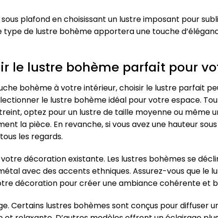
 sous plafond en choisissant un lustre imposant pour subli
ce type de lustre bohème apportera une touche d’éléganc
ir le lustre bohème parfait pour v
he bohème à votre intérieur, choisir le lustre parfait peut
lectionner le lustre bohème idéal pour votre espace. Tout 
streint, optez pour un lustre de taille moyenne ou même 
ement la pièce. En revanche, si vous avez une hauteur sou
 tous les regards.
 votre décoration existante. Les lustres bohèmes se décli
tal avec des accents ethniques. Assurez-vous que le lust
otre décoration pour créer une ambiance cohérente et 
age. Certains lustres bohèmes sont conçus pour diffuser u
 relaxante. D’autres modèles offrent un éclairage plus vi