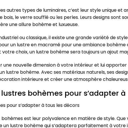
s autres types de luminaires, c’est leur style unique et ar
e bois, le verre soufflé ou les perles. Leurs designs sont s
nfère une allure bohème et luxueuse.
dustriel ou classique, il existe une grande variété de st
pour un lustre en macramé pour une ambiance bohème chic,
t votre choix, un lustre bohème sera toujours un ajout ma
r une nouvelle dimension à votre intérieur et lui apporter 
un lustre bohème. Avec ses matériaux naturels, ses designs 
coration intérieure et créer une atmosphère chaleureuse
e lustres bohèmes pour s’adapter à 
mes pour s’adapter à tous les décors
s bohèmes est leur polyvalence en matière de style. Que 
te un lustre bohème qui s’adaptera parfaitement à votre i