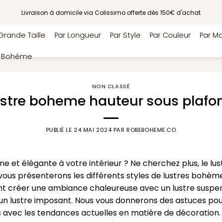
Livraison à domicile via Colissimo offerte dès 150€ d'achat
Grande Taille
Par Longueur
Par Style
Par Couleur
Par Ma
e Bohème
NON CLASSÉ
ustre boheme hauteur sous plafo
PUBLIÉ LE
24 MAI 2024
PAR
ROBEBOHEME.CO
 et élégante à votre intérieur ? Ne cherchez plus, le lu
us vous présenterons les différents styles de lustres bohèm
 créer une ambiance chaleureuse avec un lustre suspen
un lustre imposant. Nous vous donnerons des astuces pour
s avec les tendances actuelles en matière de décoration.