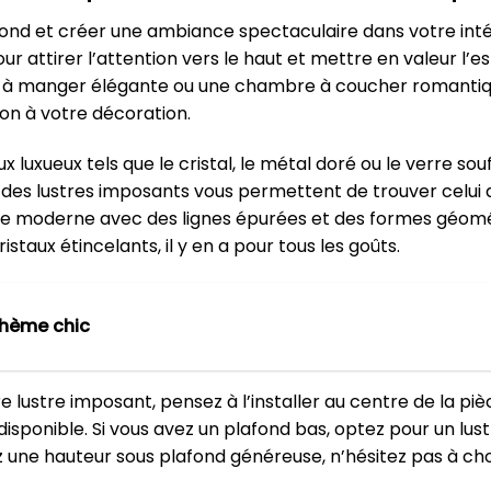
fond et créer une ambiance spectaculaire dans votre inté
r attirer l’attention vers le haut et mettre en valeur l’e
le à manger élégante ou une chambre à coucher romantiq
on à votre décoration.
x luxueux tels que le cristal, le métal doré ou le verre so
s des lustres imposants vous permettent de trouver celui 
re moderne avec des lignes épurées et des formes géométr
taux étincelants, il y en a pour tous les goûts.
hème chic
 lustre imposant, pensez à l’installer au centre de la pièc
isponible. Si vous avez un plafond bas, optez pour un lu
z une hauteur sous plafond généreuse, n’hésitez pas à choi