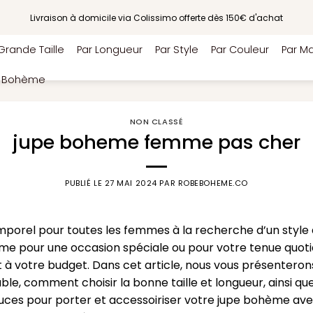
Livraison à domicile via Colissimo offerte dès 150€ d'achat
Grande Taille
Par Longueur
Par Style
Par Couleur
Par Ma
e Bohème
NON CLASSÉ
jupe boheme femme pas cher
PUBLIÉ LE
27 MAI 2024
PAR
ROBEBOHEME.CO
mporel pour toutes les femmes à la recherche d’un style
e pour une occasion spéciale ou pour votre tenue quotidi
à votre budget. Dans cet article, nous vous présenterons
le, comment choisir la bonne taille et longueur, ainsi qu
es pour porter et accessoiriser votre jupe bohème avec