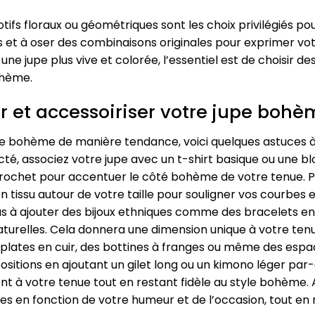
otifs floraux ou géométriques sont les choix privilégiés 
s et à oser des combinaisons originales pour exprimer vot
e jupe plus vive et colorée, l’essentiel est de choisir des
ohème.
r et accessoiriser votre jupe boh
upe bohème de manière tendance, voici quelques astuces 
é, associez votre jupe avec un t-shirt basique ou une bl
crochet pour accentuer le côté bohème de votre tenue. Po
en tissu autour de votre taille pour souligner vos courbes
s à ajouter des bijoux ethniques comme des bracelets en 
turelles. Cela donnera une dimension unique à votre tenu
ates en cuir, des bottines à franges ou même des espadril
positions en ajoutant un gilet long ou un kimono léger pa
t à votre tenue tout en restant fidèle au style bohème. 
es en fonction de votre humeur et de l’occasion, tout e