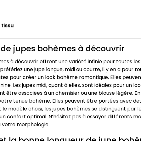
tissu
s de jupes bohèmes à découvrir
es à découvrir offrent une variété infinie pour toutes le
éfériez une jupe longue, midi ou courte, il y en a pour tou
faites pour créer un look bohème romantique. Elles peuven
ine. Les jupes midi, quant à elles, sont idéales pour un lo
 être associées à un chemisier ou une blouse légère. Enf
 votre tenue bohème. Elles peuvent être portées avec des
t le modèle choisi, les jupes bohèmes se distinguent par 
 confort optimal. N’hésitez pas à essayer différents mod
à votre morphologie.
e et la bonne longueur de jupe boh