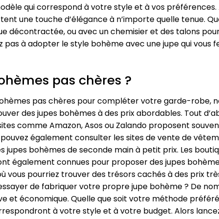
odèle qui correspond à votre style et à vos préférences.
ent une touche d’élégance à n’importe quelle tenue. Que 
e décontractée, ou avec un chemisier et des talons pour u
itez pas à adopter le style bohème avec une jupe qui vous fe
bohèmes pas chères ?
bohèmes pas chères pour compléter votre garde-robe, ne c
uver des jupes bohèmes à des prix abordables. Tout d’a
s sites comme Amazon, Asos ou Zalando proposent souvent
 pouvez également consulter les sites de vente de vêteme
es jupes bohèmes de seconde main à petit prix. Les bou
nt également connues pour proposer des jupes bohèmes 
où vous pourriez trouver des trésors cachés à des prix très
essayer de fabriquer votre propre jupe bohème ? De nomb
e et économique. Quelle que soit votre méthode préférée, 
espondront à votre style et à votre budget. Alors lance