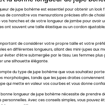
ngueur de jupe bohème est essentiel pour obtenir un look 
 de connaître vos mensurations précises afin de choisir l
 vos hanches et de votre longueur de jambe pour avoir une 
es ont souvent une taille élastique ou un cordon ajustabl
 important de considérer votre propre taille et votre préf
 en différentes longueurs, allant des mini-jupes aux max
r éviter d’être submergée par le tissu. Les femmes plu
r une silhouette élégante.
compte du type de jupe bohème que vous souhaitez porter.
s morphologies, tandis que les jupes droites conviennent m
 jupe qui mette en valeur vos courbes et vous donne confi
t la bonne longueur de jupe bohème nécessite de prendre 
 personnelles. Avec ces conseils simples, vous pouvez êt