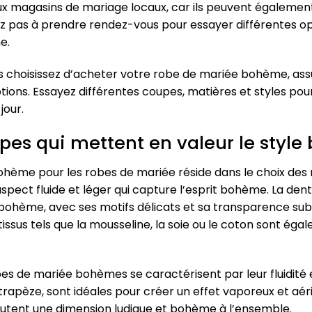
 aux magasins de mariage locaux, car ils peuvent égaleme
z pas à prendre rendez-vous pour essayer différentes op
e.
s choisissez d’acheter votre robe de mariée bohème, as
tions. Essayez différentes coupes, matières et styles pour
jour.
upes qui mettent en valeur le styl
bohème pour les robes de mariée réside dans le choix des
aspect fluide et léger qui capture l’esprit bohème. La dente
ohème, avec ses motifs délicats et sa transparence subti
tissus tels que la mousseline, la soie ou le coton sont ég
bes de mariée bohèmes se caractérisent par leur fluidité 
apèze, sont idéales pour créer un effet vaporeux et aéri
outent une dimension ludique et bohème à l’ensemble.