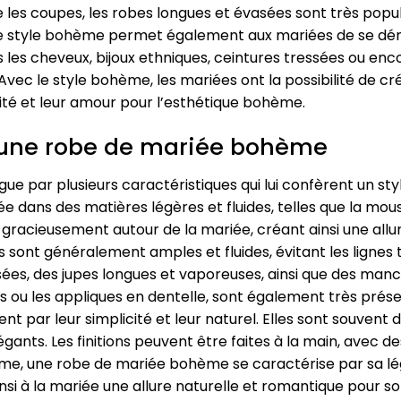
 les coupes, les robes longues et évasées sont très populai
Le style bohème permet également aux mariées de se dém
 les cheveux, bijoux ethniques, ceintures tressées ou en
ec le style bohème, les mariées ont la possibilité de cr
lité et leur amour pour l’esthétique bohème.
d’une robe de mariée bohème
e par plusieurs caractéristiques qui lui confèrent un sty
e dans des matières légères et fluides, telles que la mouss
r gracieusement autour de la mariée, créant ainsi une all
ont généralement amples et fluides, évitant les lignes t
ées, des jupes longues et vaporeuses, ainsi que des manc
es ou les appliques en dentelle, sont également très prése
t par leur simplicité et leur naturel. Elles sont souvent
légants. Les finitions peuvent être faites à la main, avec
e, une robe de mariée bohème se caractérise par sa légè
ainsi à la mariée une allure naturelle et romantique pour so