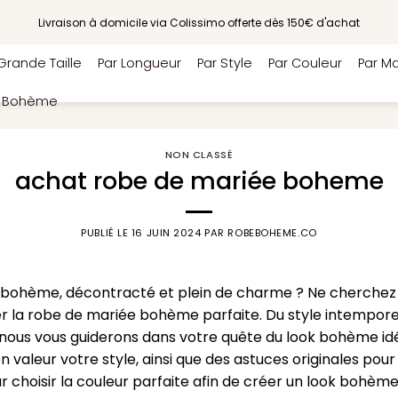
Livraison à domicile via Colissimo offerte dès 150€ d'achat
Grande Taille
Par Longueur
Par Style
Par Couleur
Par Ma
e Bohème
NON CLASSÉ
achat robe de mariée boheme
PUBLIÉ LE
16 JUIN 2024
PAR
ROBEBOHEME.CO
 bohème, décontracté et plein de charme ? Ne cherchez pl
er la robe de mariée bohème parfaite. Du style intemporel
, nous vous guiderons dans votre quête du look bohème i
 valeur votre style, ainsi que des astuces originales pour 
 choisir la couleur parfaite afin de créer un look bohèm