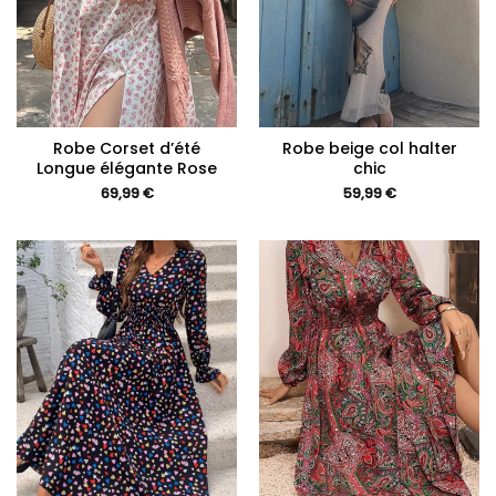
Robe Corset d’été
Robe beige col halter
Longue élégante Rose
chic
69,99
€
59,99
€