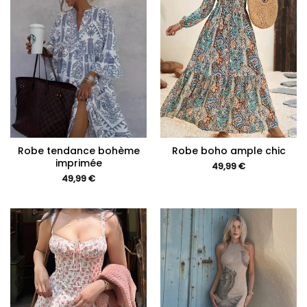
Robe tendance bohème
Robe boho ample chic
imprimée
49,99
€
49,99
€