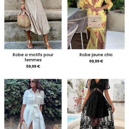
Robe a motifs pour
Robe jaune chic
femmes
69,99
€
59,99
€