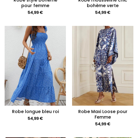
Robe style bohème
Robe mousseline chic
pour femme
bohème verte
54,99
€
54,99
€
Robe longue bleu roi
Robe Maxi Loose pour
Femme
54,99
€
54,99
€