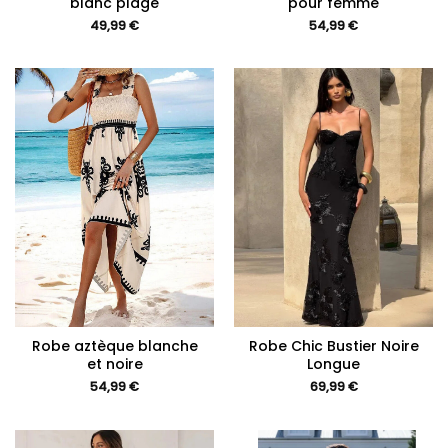
blanc plage
pour femme
49,99
€
54,99
€
Robe aztèque blanche
Robe Chic Bustier Noire
et noire
Longue
54,99
€
69,99
€