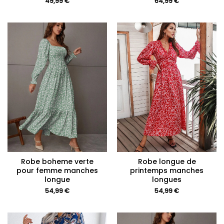
49,99
€
64,99
€
Robe boheme verte
Robe longue de
pour femme manches
printemps manches
longue
longues
54,99
€
54,99
€