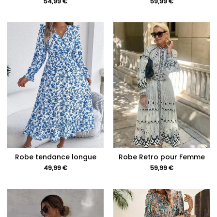
54,99
€
59,99
€
Robe tendance longue
Robe Retro pour Femme
49,99
€
59,99
€