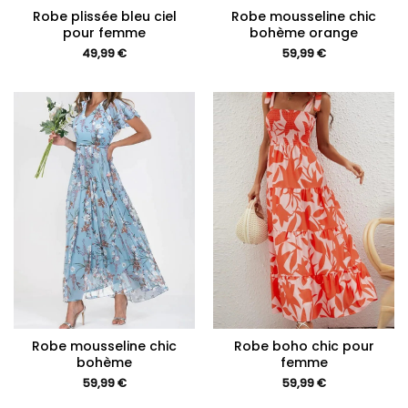
Robe plissée bleu ciel
Robe mousseline chic
pour femme
bohème orange
49,99
€
59,99
€
Robe mousseline chic
Robe boho chic pour
bohème
femme
59,99
€
59,99
€