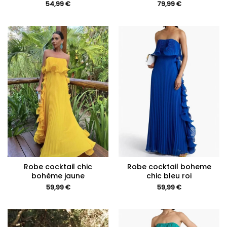
54,99
€
79,99
€
Robe cocktail chic
Robe cocktail boheme
bohème jaune
chic bleu roi
59,99
€
59,99
€