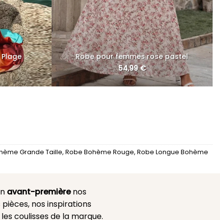
 Plage
Robe pour femmes rose pastel
54,99
€
hème Grande Taille
,
Robe Bohème Rouge
,
Robe Longue Bohème
en
avant-première
nos
 pièces, nos inspirations
es coulisses de la marque.