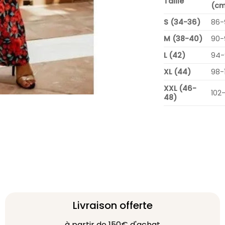
Taille
(cm
S (34-36)
86-
M (38-40)
90-
L (42)
94-
XL (44)
98-
XXL (46-
102
48)
Livraison offerte
à partir de 150€ d'achat