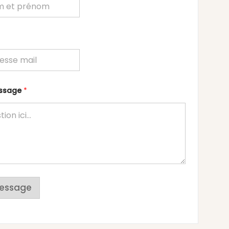
essage
*
essage