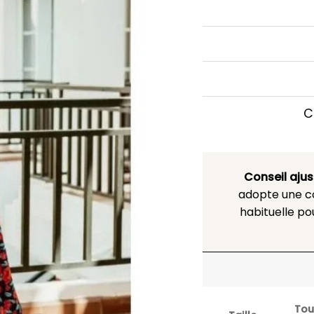
C
Conseil aju
adopte une co
habituelle po
Tou