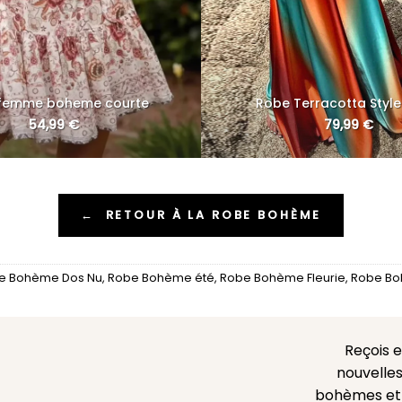
femme boheme courte
Robe Terracotta Style
54,99
€
79,99
€
←
RETOUR À LA ROBE BOHÈME
e Bohème Dos Nu
,
Robe Bohème été
,
Robe Bohème Fleurie
,
Robe Bo
Reçois 
nouvelles
bohèmes et l