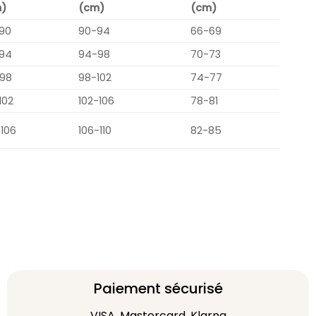
)
(cm)
(cm)
90
90-94
66-69
94
94-98
70-73
98
98-102
74-77
102
102-106
78-81
-106
106-110
82-85
Paiement sécurisé
VISA, Mastercard, Klarna