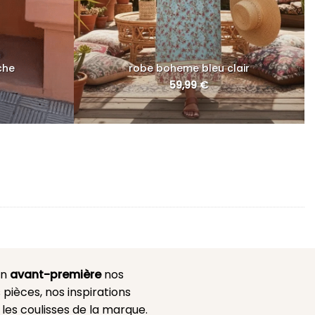
che
robe boheme bleu clair
59,99
€
en
avant-première
nos
 pièces, nos inspirations
es coulisses de la marque.