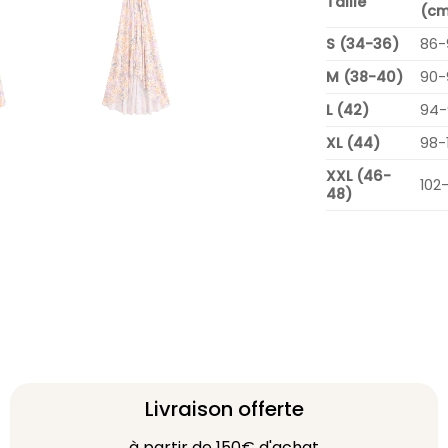
Taille
(cm
S (34-36)
86-
M (38-40)
90-
L (42)
94-
XL (44)
98-
XXL (46-
102
48)
Livraison offerte
à partir de 150€ d'achat