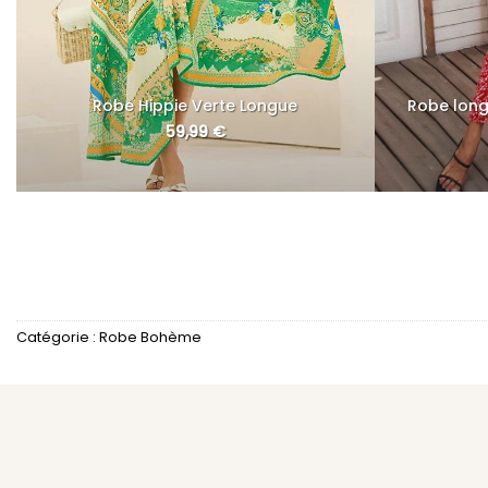
Robe Hippie Verte Longue
Robe lon
59,99
€
Catégorie :
Robe Bohème