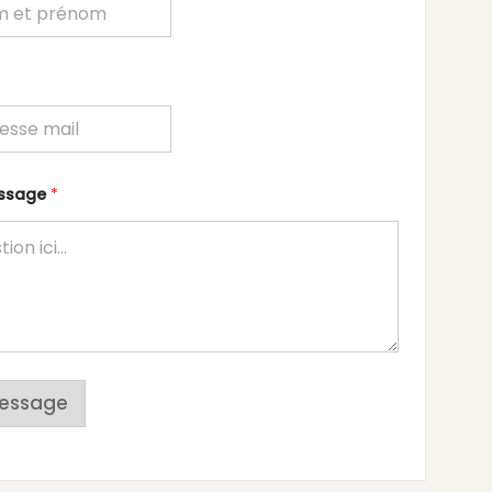
essage
*
essage