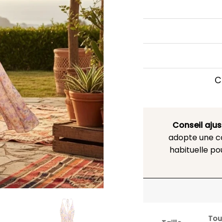
C
Conseil aju
adopte une co
habituelle po
Tou