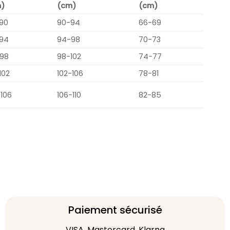
)
(cm)
(cm)
90
90-94
66-69
94
94-98
70-73
98
98-102
74-77
102
102-106
78-81
-106
106-110
82-85
Paiement sécurisé
VISA, Mastercard, Klarna