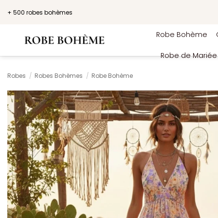
Passer
+ 500 robes bohèmes
au
contenu
Robe Bohème
Robe de Marié
Robes
/
Robes Bohèmes
/
Robe Bohème