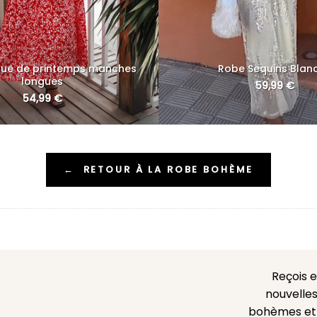
gue de printemps manches
Robe Sequins Blan
longues
59,99
€
54,99
€
←
RETOUR À LA ROBE BOHÈME
Reçois 
nouvelles
bohèmes et l