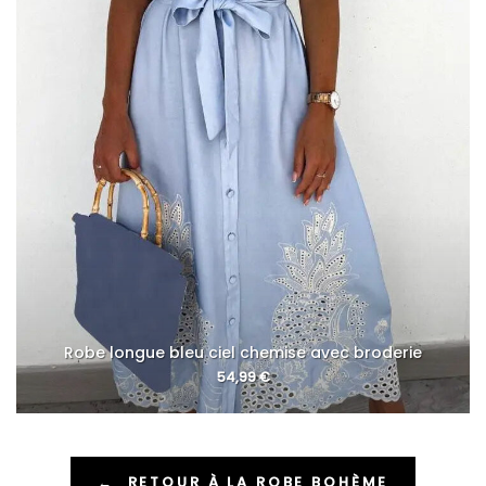
Robe longue bleu ciel chemise avec broderie
54,99
€
←
RETOUR À LA ROBE BOHÈME