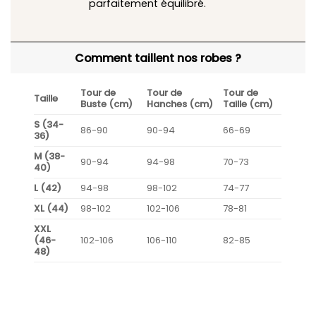
parfaitement équilibré.
Comment taillent nos robes ?
Tour de
Tour de
Tour de
Taille
Buste (cm)
Hanches (cm)
Taille (cm)
S (34-
86-90
90-94
66-69
36)
M (38-
90-94
94-98
70-73
40)
L (42)
94-98
98-102
74-77
XL (44)
98-102
102-106
78-81
XXL
(46-
102-106
106-110
82-85
48)