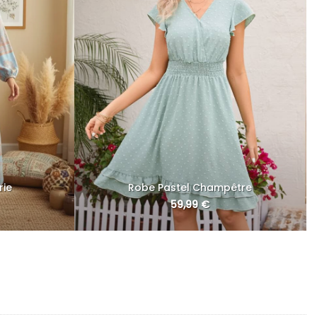
rie
Robe Pastel Champêtre
59,99
€