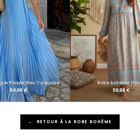
ue Plissée Bleu Turquoise
Robe bohème fleu
64,99
€
59,99
€
←
RETOUR À LA ROBE BOHÈME