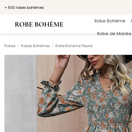
Passer
+ 500 robes bohèmes
au
contenu
Robe Bohème
Robe de Marié
Robes
/
Robes Bohèmes
/
Robe Bohème Fleurie