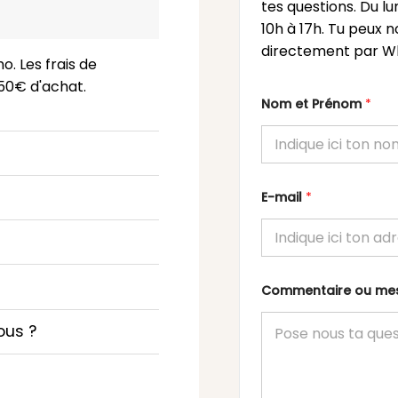
tes questions. Du l
10h à 17h. Tu peux n
directement par Wh
o. Les frais de
 150€ d'achat.
Nom et Prénom
*
E-mail
*
Commentaire ou m
ous ?