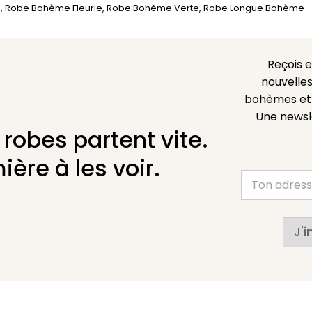
é
,
Robe Bohème Fleurie
,
Robe Bohème Verte
,
Robe Longue Bohème
Reçois 
nouvelles
bohèmes et l
Une newsl
 robes partent vite.
ière à les voir.
J'i