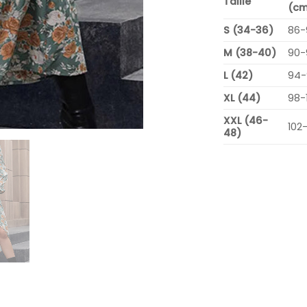
Taille
(cm
S (34-36)
86-
M (38-40)
90-
L (42)
94-
XL (44)
98-
XXL (46-
102
48)