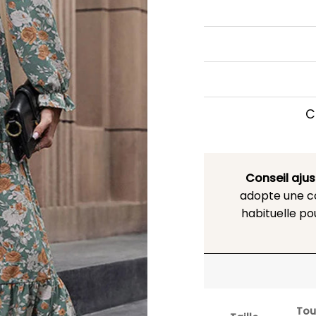
C
Conseil aju
adopte une co
habituelle po
Tou