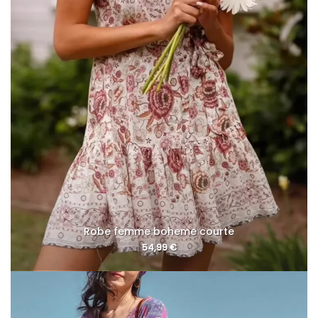
Robe femme boheme courte
54,99
€