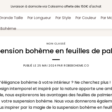
Livraison à domicile via Colissimo offerte dès 150€ d'achat
Grande Taille
Par Longueur
Par Style
Par Couleur
Par Ma
e Bohème
NON CLASSÉ
ension bohème en feuilles de pa
PUBLIÉ LE
25 MAI 2024
PAR
ROBEBOHEME.CO
’élégance bohème à votre intérieur ? Ne cherchez plus !
 design intemporel et inspiré par la nature apporte une a
le, nous explorerons les avantages des feuilles de palmier
r votre suspension bohème. Nous vous donnerons égaleme
us inspirer par la magie de la suspension bohème en feuil