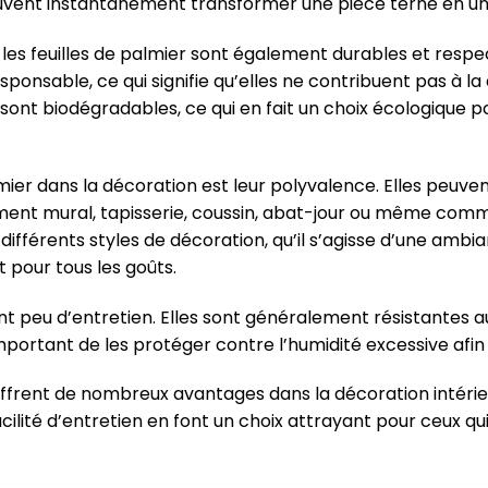
uvent instantanément transformer une pièce terne en un l
, les feuilles de palmier sont également durables et resp
onsable, ce qui signifie qu’elles ne contribuent pas à la
es sont biodégradables, ce qui en fait un choix écologique 
ier dans la décoration est leur polyvalence. Elles peuvent
ent mural, tapisserie, coussin, abat-jour ou même com
 différents styles de décoration, qu’il s’agisse d’une amb
t pour tous les goûts.
tent peu d’entretien. Elles sont généralement résistantes 
mportant de les protéger contre l’humidité excessive afin 
 offrent de nombreux avantages dans la décoration intérie
facilité d’entretien en font un choix attrayant pour ceu