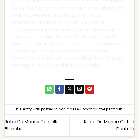
guide et en répondant à vos besoins spécifiques
en termes de coupe, de maintien et de discrétion,
vous pouvez être assurée que vos sous-
vêtements seront à la hauteur de la robe
magnifique que vous avez choisie. L’essayage
précoce et les ajustements de dernière minute
vous garantissent une silhouette impeccable et un
confort optimal, vous permettant de vous
concentrer pleinement sur la célébration de votre
mariage en toute confiance et sérénité.
This entry was posted in
Non classé
. Bookmark the
permalink
.
Robe De Mariée Dentelle
Robe De Mariée Coton
Blanche
Dentelle