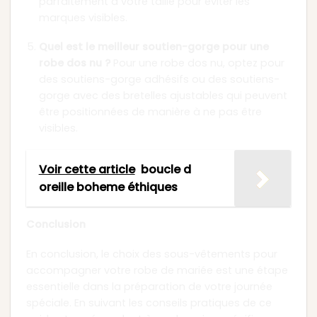
parfaitement à votre taille pour éviter les
marques visibles.
Quel est le meilleur soutien-gorge pour une
robe dos nu ?
Pour une robe dos nu, optez pour
des soutiens-gorge adhésifs ou des soutiens-
gorge avec des bretelles ajustables qui peuvent
être positionnées de manière à ne pas être
visibles.
Voir cette article
boucle d
oreille boheme éthiques
Conclusion
En conclusion, le choix des sous-vêtements pour
accompagner votre robe de mariée est une étape
essentielle dans la préparation de votre journée
spéciale. En suivant les conseils pratiques de ce