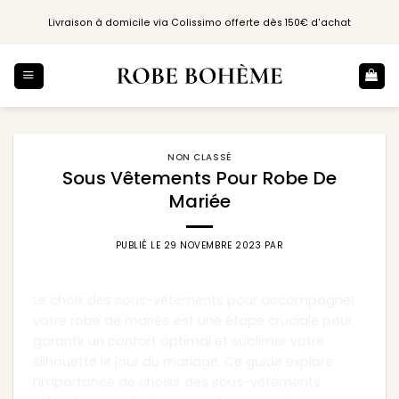
Passer
Livraison à domicile via Colissimo offerte dès 150€ d'achat
au
contenu
NON CLASSÉ
Sous Vêtements Pour Robe De
Mariée
PUBLIÉ LE
29 NOVEMBRE 2023
PAR
Le choix des sous-vêtements pour accompagner
votre robe de mariée est une étape cruciale pour
garantir un confort optimal et sublimer votre
silhouette le jour du mariage. Ce guide explore
l’importance de choisir des sous-vêtements