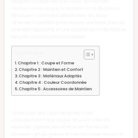
adaptés au style de votre robe, en mettant
l’accent sur la coupe, le maintien et la discrétion.
Découvrez comment sélectionner les sous-
vêtements parfaits pour assurer une base lisse, un
maintien approprié et une confiance totale tout au
long de cette journée inoubliable.
Sommaire
Chapitre 1 : Coupe et Forme
Chapitre 2 : Maintien et Confort
Chapitre 3 : Matériaux Adaptés
Chapitre 4 : Couleur Coordonnée
Chapitre 5 : Accessoires de Maintien
Chapitre 1 : Coupe et Forme
Opter pour des sous-vêtements qui
correspondent à la coupe de votre robe est
essentiel. Explorez les différentes formes de
soutiens-gorge, gaines et culottes pour trouver la