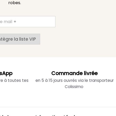
robes.
ntègre la liste VIP
sApp
Commande livrée
re à toutes tes
en 5 à 15 jours ouvrés via le transporteur
Colissimo