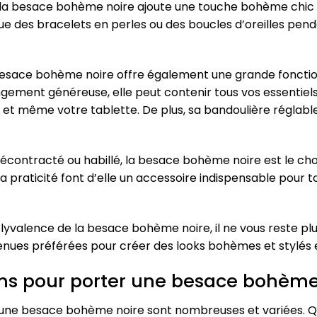
, la besace bohème noire ajoute une touche bohème chic
que des bracelets en perles ou des boucles d’oreilles pend
 besace bohème noire offre également une grande fonction
ement généreuse, elle peut contenir tous vos essentiels 
s et même votre tablette. De plus, sa bandoulière réglabl
écontracté ou habillé, la besace bohème noire est le cho
a praticité font d’elle un accessoire indispensable pour 
yvalence de la besace bohème noire, il ne vous reste plus 
tenues préférées pour créer des looks bohèmes et stylés 
ons pour porter une besace bohème
 une besace bohème noire sont nombreuses et variées. Qu