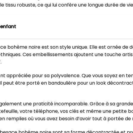
le tissu robuste, ce qui lui confère une longue durée de vie
 enfant
e bohème noire est son style unique. Elle est ornée de 
ethniques. Ces embellissements ajoutent une touche artist
.
t appréciée pour sa polyvalence. Que vous soyez en ten
 Il peut être porté en bandoulière pour un look décontract
 également une praticité incomparable. Grâce à sa grand
efeuille, votre téléphone, vos clés et même une petite bout
n remplies où vous avez besoin d’avoir tout à portée de 
 besace bohème noire sont sa forme décontractée et prati