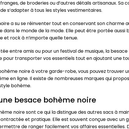
franges, de broderies ou d’autres détails artisanaux. Sa co
de s’adapter à tous les styles vestimentaires.
oire a su se réinventer tout en conservant son charme aut
 dans le monde de la mode. Elle peut être portée aussi 
et rock à n’importe quelle tenue.
ctée entre amis ou pour un festival de musique, la besa
e pour transporter vos essentiels tout en ajoutant une to
 bohème noire à votre garde-robe, vous pouvez trouver un
ême en ligne. Il existe de nombreuses marques qui propos
 style bohème.
d’une besace bohème noire
hème noire sont ce qui la distingue des autres sacs à ma
contractée et pratique. Elle est souvent conçue avec un 
ettre de ranger facilement vos affaires essentielles. De