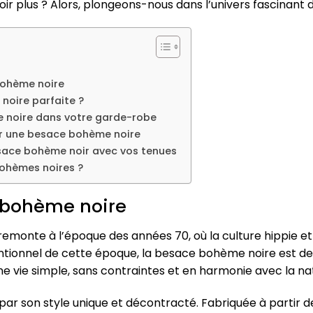
voir plus ? Alors, plongeons-nous dans l’univers fascinant
bohème noire
noire parfaite ?
e noire dans votre garde-robe
er une besace bohème noire
esace bohème noir avec vos tenues
bohèmes noires ?
e bohème noire
remonte à l’époque des années 70, où la culture hippie et
entionnel de cette époque, la besace bohème noire est de
une vie simple, sans contraintes et en harmonie avec la na
ar son style unique et décontracté. Fabriquée à partir de