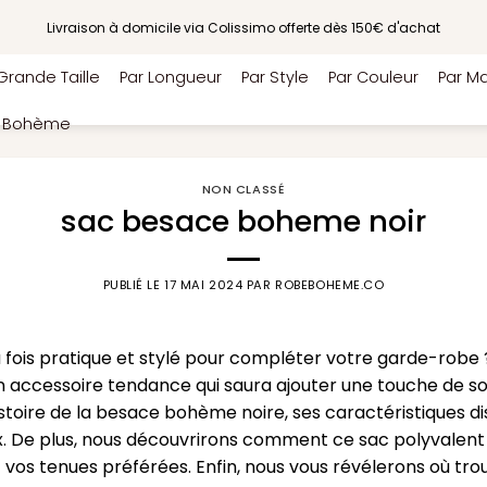
Livraison à domicile via Colissimo offerte dès 150€ d'achat
Grande Taille
Par Longueur
Par Style
Par Couleur
Par Ma
e Bohème
NON CLASSÉ
sac besace boheme noir
PUBLIÉ LE
17 MAI 2024
PAR
ROBEBOHEME.CO
a fois pratique et stylé pour compléter votre garde-robe 
 accessoire tendance qui saura ajouter une touche de sop
istoire de la besace bohème noire, ses caractéristiques dis
eux. De plus, nous découvrirons comment ce sac polyvalent
 vos tenues préférées. Enfin, nous vous révélerons où tr