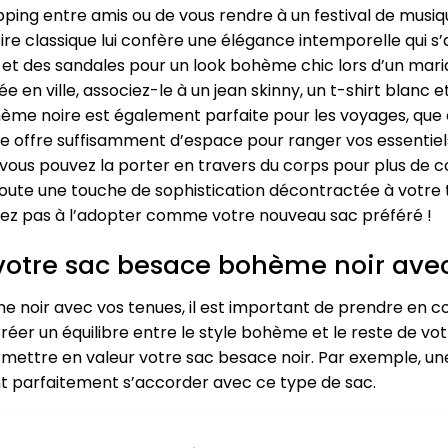
ping entre amis ou de vous rendre à un festival de musiqu
re classique lui confère une élégance intemporelle qui s’
e et des sandales pour un look bohème chic lors d’un ma
e en ville, associez-le à un jean skinny, un t-shirt blanc 
ème noire est également parfaite pour les voyages, que
le offre suffisamment d’espace pour ranger vos essentiels
vous pouvez la porter en travers du corps pour plus de co
joute une touche de sophistication décontractée à votre 
sitez pas à l’adopter comme votre nouveau sac préféré !
 votre sac besace bohème noir ave
e noir avec vos tenues, il est important de prendre en 
 créer un équilibre entre le style bohème et le reste de v
 mettre en valeur votre sac besace noir. Par exemple, un
nt parfaitement s’accorder avec ce type de sac.