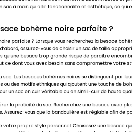
 sac à main qui allie fonctionnalité et esthétique, ce qui e
sace bohème noire parfaite ?
re parfaite ? Lorsque vous recherchez la besace bohème 
’abord, assurez-vous de choisir un sac de taille appropr
ndis qu’une besace trop grande risque de paraître encomb
ut ce dont vous avez besoin sans compromettre votre sty
du sac. Les besaces bohèmes noires se distinguent par leu
 ou des motifs ethniques qui ajoutent une touche de bohèm
our un sac en cuir véritable ou en simili-cuir de haute qual
rer la praticité du sac. Recherchez une besace avec plus
s. Assurez-vous que la bandoulière est réglable afin de p
de votre propre style personnel. Choisissez une besace qu