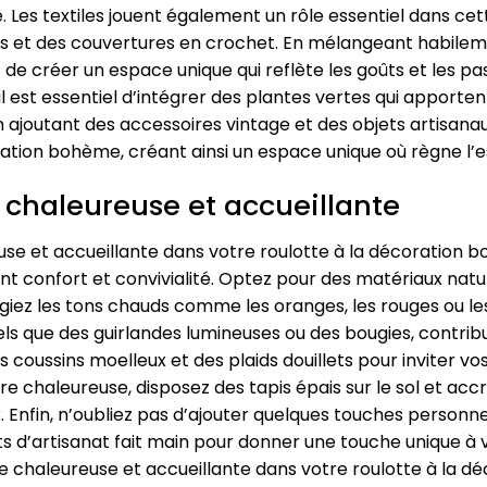
e. Les textiles jouent également un rôle essentiel dans cet
ues et des couvertures en crochet. En mélangeant habilem
de créer un espace unique qui reflète les goûts et les pa
est essentiel d’intégrer des plantes vertes qui apporten
. En ajoutant des accessoires vintage et des objets artisan
ation bohème, créant ainsi un espace unique où règne l’es
chaleureuse et accueillante
 et accueillante dans votre roulotte à la décoration boh
t confort et convivialité. Optez pour des matériaux naturel
ilégiez les tons chauds comme les oranges, les rouges ou le
tels que des guirlandes lumineuses ou des bougies, contr
es coussins moelleux et des plaids douillets pour inviter vos
re chaleureuse, disposez des tapis épais sur le sol et a
. Enfin, n’oubliez pas d’ajouter quelques touches personn
ts d’artisanat fait main pour donner une touche unique à
 chaleureuse et accueillante dans votre roulotte à la d