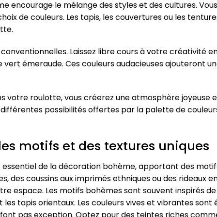
me encourage le mélange des styles et des cultures. Vou
oix de couleurs. Les tapis, les couvertures ou les tentur
tte.
 conventionnelles. Laissez libre cours à votre créativité e
u le vert émeraude. Ces couleurs audacieuses ajouteront un
ns votre roulotte, vous créerez une atmosphère joyeuse et p
différentes possibilités offertes par la palette de coule
des motifs et des textures uniques
 essentiel de la décoration bohème, apportant des motifs
res, des coussins aux imprimés ethniques ou des rideaux e
otre espace. Les motifs bohèmes sont souvent inspirés de l
les tapis orientaux. Les couleurs vives et vibrantes sont
 font pas exception. Optez pour des teintes riches comme 