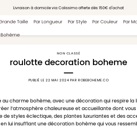
Livraison à domicile via Colissimo offerte dès 150€ d'achat
Grande Taille
Par Longueur
Par Style
Par Couleur
Par Ma
e Bohème
NON CLASSÉ
roulotte decoration boheme
PUBLIÉ LE
22 MAI 2024
PAR
ROBEBOHEME.CO
e au charme bohème, avec une décoration qui respire la li
 créer l’atmosphère chaleureuse et accueillante dont vous
e de styles éclectique, des plantes luxuriantes et des acc
n lui insufflant une décoration bohème qui vous ressembl