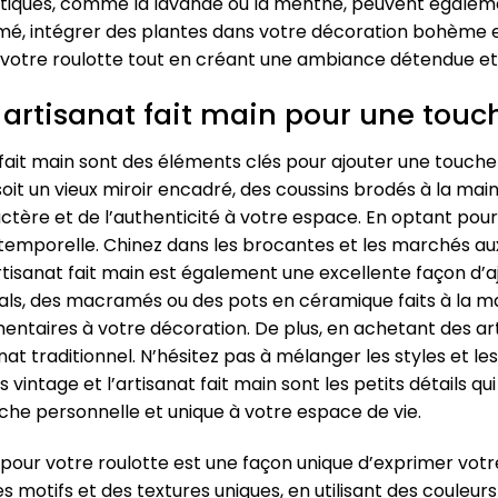
atiques, comme la lavande ou la menthe, peuvent égaleme
mé, intégrer des plantes dans votre décoration bohème e
 à votre roulotte tout en créant une ambiance détendue e
 artisanat fait main pour une touc
t fait main sont des éléments clés pour ajouter une touch
it un vieux miroir encadré, des coussins brodés à la mai
tère et de l’authenticité à votre espace. En optant pou
temporelle. Chinez dans les brocantes et les marchés au
artisanat fait main est également une excellente façon d’
rals, des macramés ou des pots en céramique faits à la m
ntaires à votre décoration. De plus, en achetant des arti
nat traditionnel. N’hésitez pas à mélanger les styles et 
s vintage et l’artisanat fait main sont les petits détails qu
che personnelle et unique à votre espace de vie.
pour votre roulotte est une façon unique d’exprimer votr
 motifs et des textures uniques, en utilisant des couleurs