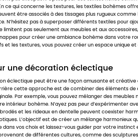
n ce qui concerne les textures, les textiles bohèmes offr
vent être associés à des tissages plus rugueux comme le 
. N’hésitez pas à superposer différents textiles pour ajo
e limitent pas seulement aux meubles et aux accessoires, 
ppes pour créer une ambiance bohème dans votre roul
fs et les textures, vous pouvez créer un espace unique et a
ur une décoration éclectique
ion éclectique peut être une façon amusante et créative 
errière cette approche est de combiner des éléments de d
iginale. Par exemple, vous pouvez mélanger des meubles
re intérieur bohème. N’ayez pas peur d’expérimenter avec
ns brodés et les rideaux en dentelle peuvent coexister h
iques. L’objectif est de créer un mélange harmonieux qui
e dans vos choix et laissez-vous guider par votre instinct 
rovenant de différentes cultures, comme des sculptures