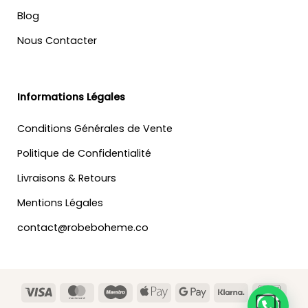
Blog
Nous Contacter
Informations Légales
Conditions Générales de Vente
Politique de Confidentialité
Livraisons & Retours
Mentions Légales
contact@robeboheme.co
Visa
MasterCard
Maestro
Apple
Google
Klarna
Banc
Pay
Pay