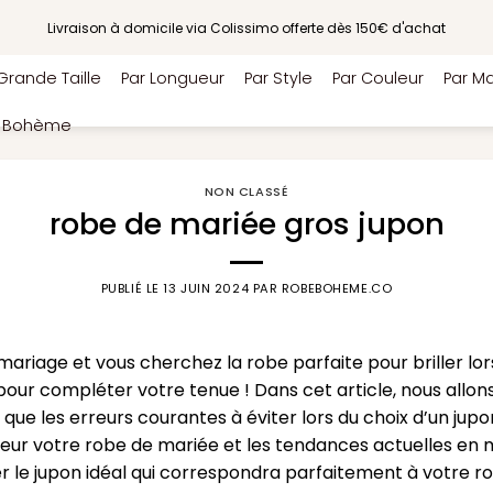
Livraison à domicile via Colissimo offerte dès 150€ d'achat
Grande Taille
Par Longueur
Par Style
Par Couleur
Par Ma
e Bohème
NON CLASSÉ
robe de mariée gros jupon
PUBLIÉ LE
13 JUIN 2024
PAR
ROBEBOHEME.CO
mariage et vous cherchez la robe parfaite pour briller lo
our compléter votre tenue ! Dans cet article, nous allons
i que les erreurs courantes à éviter lors du choix d’un ju
ur votre robe de mariée et les tendances actuelles en m
r le jupon idéal qui correspondra parfaitement à votre r