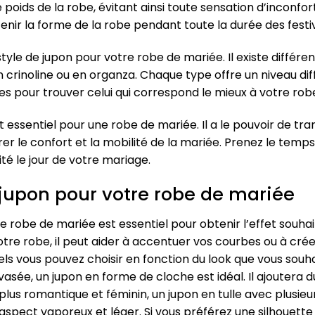
 le poids de la robe, évitant ainsi toute sensation d’incon
enir la forme de la robe pendant toute la durée des festiv
 style de jupon pour votre robe de mariée. Il existe différe
en crinoline ou en organza. Chaque type offre un niveau dif
es pour trouver celui qui correspond le mieux à votre robe 
t essentiel pour une robe de mariée. Il a le pouvoir de tr
rer le confort et la mobilité de la mariée. Prenez le temps
ité le jour de votre mariage.
e jupon pour votre robe de mariée
re robe de mariée est essentiel pour obtenir l’effet souhai
otre robe, il peut aider à accentuer vos courbes ou à créer
els vous pouvez choisir en fonction du look que vous souha
asée, un jupon en forme de cloche est idéal. Il ajoutera 
 plus romantique et féminin, un jupon en tulle avec plusie
spect vaporeux et léger. Si vous préférez une silhouette p