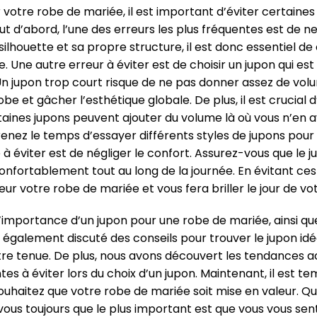
ur votre robe de mariée, il est important d’éviter certaine
ut d’abord, l’une des erreurs les plus fréquentes est de 
lhouette et sa propre structure, il est donc essentiel de
Une autre erreur à éviter est de choisir un jupon qui est s
Un jupon trop court risque de ne pas donner assez de volu
be et gâcher l’esthétique globale. De plus, il est crucial d
aines jupons peuvent ajouter du volume là où vous n’en 
enez le temps d’essayer différents styles de jupons pour t
à éviter est de négliger le confort. Assurez-vous que le 
fortablement tout au long de la journée. En évitant ces 
leur votre robe de mariée et vous fera briller le jour de v
 l’importance d’un jupon pour une robe de mariée, ainsi que
 également discuté des conseils pour trouver le jupon idé
re tenue. De plus, nous avons découvert les tendances ac
es à éviter lors du choix d’un jupon. Maintenant, il est t
souhaitez que votre robe de mariée soit mise en valeur. Q
ous toujours que le plus important est que vous vous senti