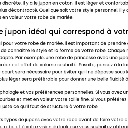
iscrète, il y a le jupon en coton. Il est léger et confortab
plus décontracté. Quel que soit votre style personnel, il 
 en valeur votre robe de mariée.
le jupon idéal qui correspond à vot
l pour votre robe de mariée, il est important de prendr
 de connaître le style et la forme de votre robe. Chaque 
 adapté. Par exemple, une robe de princesse avec une jup
réer cet effet de volume souhaité. Ensuite, pensez à la l
 court sera nécessaire pour éviter qu’il ne dépasse sous la
 plus léger sera préférable pour donner une belle fluidité 
ologie et vos préférences personnelles. Si vous avez une
urbes et met en valeur votre taille fine. Si vous préférez 
uste ce qu’il faut de structure à votre robe.
nts types de jupons avec votre robe avant de faire votre c
 robe et à votre vision du look que vous souhaitez obtenir 