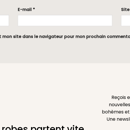
E-mail
*
Sit
t mon site dans le navigateur pour mon prochain commenta
Reçois 
nouvelles
bohèmes et l
Une newsl
 robes partent vite.