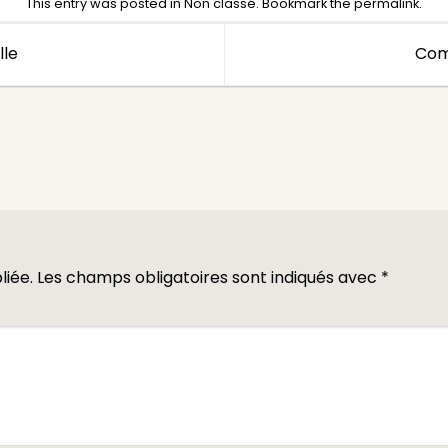
This entry was posted in
Non classé
. Bookmark the
permalink
.
lle
Com
liée.
Les champs obligatoires sont indiqués avec
*