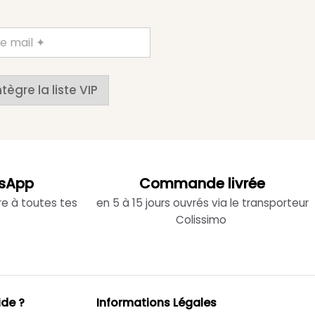
ntègre la liste VIP
sApp
Commande livrée
re à toutes tes
en 5 à 15 jours ouvrés via le transporteur
Colissimo
ide ?
Informations Légales