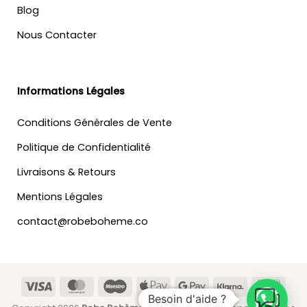
Blog
Nous Contacter
Informations Légales
Conditions Générales de Vente
Politique de Confidentialité
Livraisons & Retours
Mentions Légales
contact@robeboheme.co
Visa
MasterCard
Maestro
Apple
Google
Klarna
Banc
Besoin d'aide ?
Pay
Pay