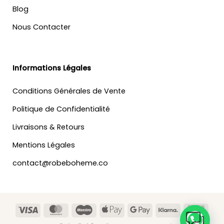
Blog
Nous Contacter
Informations Légales
Conditions Générales de Vente
Politique de Confidentialité
Livraisons & Retours
Mentions Légales
contact@robeboheme.co
Visa
MasterCard
Maestro
Apple
Google
Klarna
Banc
Pay
Pay