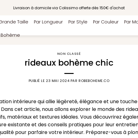
Livraison à domicile via Colissimo offerte dès 150€ d'achat
Grande Taille
Par Longueur
Par Style
Par Couleur
Par Ma
e Bohème
NON CLASSÉ
rideaux bohème chic
PUBLIÉ LE
23 MAI 2024
PAR
ROBEBOHEME.CO
tion intérieure qui allie légèreté, élégance et une touch
! Dans cet article, nous allons explorer le monde des ri
otifs, matériaux et textures idéales. Vous découvrirez ég
re existante et des conseils pratiques pour leur entretien
alité pour parfaire votre intérieur. Préparez-vous à plo