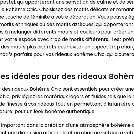
eu pastel, qui apporteront une sensation de calme et de sér
le Bohème Chic. Choisissez des motifs délicats et romanti
t une touche de féminité à votre décoration. Vous pouvez 
fs ethniques ou des motifs aztèques, qui apporteront u
s à mélanger différents motifs et couleurs pour créer un 
 votre espace avec trop de motifs différents. Il est préfé
à des motifs plus discrets pour éviter un aspect trop charg
motifs parfaits pour vos rideaux Bohème Chic, qui ajouter
res idéales pour des rideaux Bohè
ur des rideaux Bohème Chic sont essentiels pour créer un
ic, privilégiez les matériaux légers et fluides tels que le co
 finesse à vos rideaux tout en permettant à la lumière d
naturel pour un look bohème authentique.
le important dans la création d’une atmosphère bohème 
outent une dimension artisanale et un charme vintage à vo