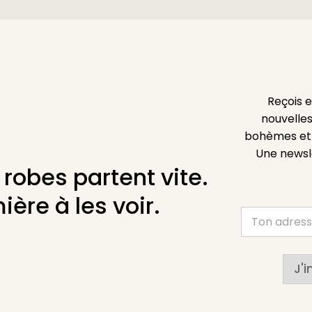
Reçois 
nouvelles
bohèmes et l
Une newsl
 robes partent vite.
ière à les voir.
J'i