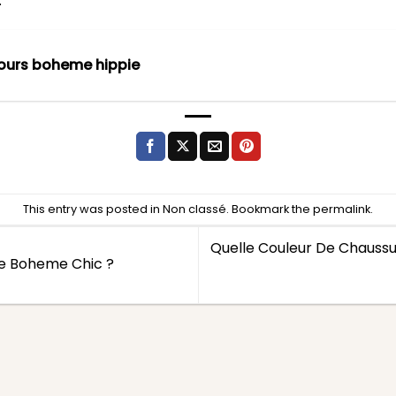
.
lours boheme hippie
This entry was posted in
Non classé
. Bookmark the
permalink
.
Quelle Couleur De Chauss
e Boheme Chic ?