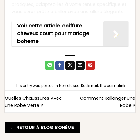
pratiques, adaptez-les à votre tenue spécifique et
vous serez prête à briller avec une allure élégante.
Voir cette article
coiffure
cheveux court pour mariage
boheme
This entry was posted in
Non classé
. Bookmark the
permalink
.
Quelles Chaussures Avec
Comment Rallonger Une
Une Robe Verte ?
Robe ?
← RETOUR À BLOG BOHÈME