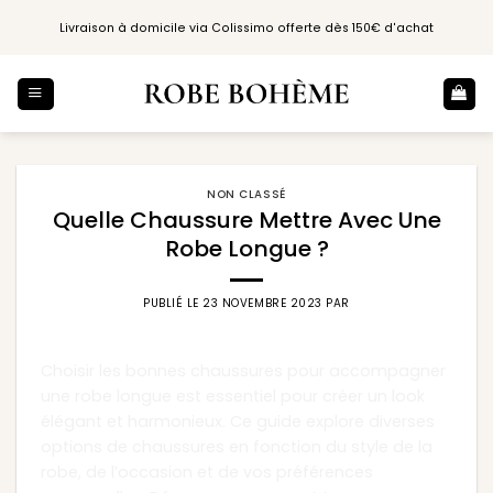
Passer
Livraison à domicile via Colissimo offerte dès 150€ d'achat
au
contenu
NON CLASSÉ
Quelle Chaussure Mettre Avec Une
Robe Longue ?
PUBLIÉ LE
23 NOVEMBRE 2023
PAR
Choisir les bonnes chaussures pour accompagner
une robe longue est essentiel pour créer un look
élégant et harmonieux. Ce guide explore diverses
options de chaussures en fonction du style de la
robe, de l’occasion et de vos préférences