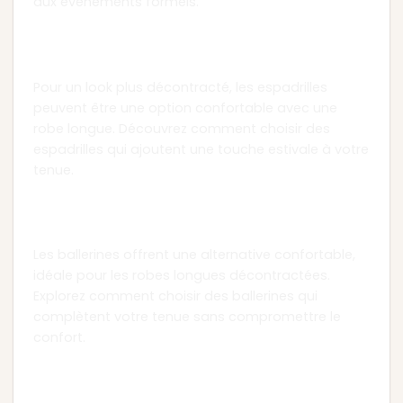
aux événements formels.
Chapitre 2 : Espadrilles pour un Look
Décontracté
Pour un look plus décontracté, les espadrilles
peuvent être une option confortable avec une
robe longue. Découvrez comment choisir des
espadrilles qui ajoutent une touche estivale à votre
tenue.
Chapitre 3 : Ballerines pour une Alternative
Confortable
Les ballerines offrent une alternative confortable,
idéale pour les robes longues décontractées.
Explorez comment choisir des ballerines qui
complètent votre tenue sans compromettre le
confort.
Chapitre 4 : Escarpins pour un Look
Sophistiqué