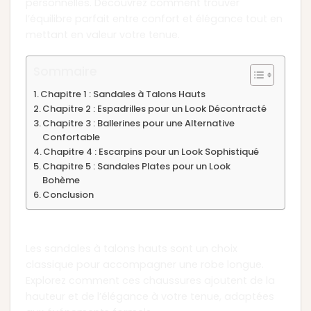
personnelles. Découvrez comment trouver
l’équilibre parfait entre confort et élégance tout en
mettant en valeur votre tenue.
Sommaire
Chapitre 1 : Sandales à Talons Hauts
Chapitre 2 : Espadrilles pour un Look Décontracté
Chapitre 3 : Ballerines pour une Alternative
Confortable
Chapitre 4 : Escarpins pour un Look Sophistiqué
Chapitre 5 : Sandales Plates pour un Look
Bohème
Conclusion
Chapitre 1 : Sandales à Talons Hauts
Les sandales à talons hauts sont un choix
classique pour accompagner une robe longue.
Explorez comment ces chaussures ajoutent de la
hauteur et de l’élégance à votre tenue, adaptées