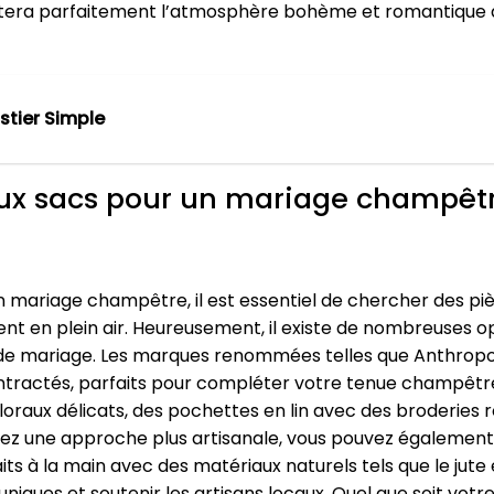
ètera parfaitement l’atmosphère bohème et romantique d
stier Simple
aux sacs pour un mariage champêt
 mariage champêtre, il est essentiel de chercher des pièces
en plein air. Heureusement, il existe de nombreuses opt
s de mariage. Les marques renommées telles que Anthrop
ontractés, parfaits pour compléter votre tenue champêtr
floraux délicats, des pochettes en lin avec des broderies
férez une approche plus artisanale, vous pouvez égalemen
s à la main avec des matériaux naturels tels que le jute e
iques et soutenir les artisans locaux. Quel que soit votr