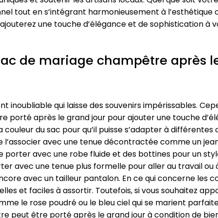
nnel tout en s’intégrant harmonieusement à l’esthétique
ajouterez une touche d’élégance et de sophistication à v
ac de mariage champêtre après le
 inoubliable qui laisse des souvenirs impérissables. Ce
re porté après le grand jour pour ajouter une touche d’é
et la couleur du sac pour qu’il puisse s’adapter à différente
le de l’associer avec une tenue décontractée comme un jean
orter avec une robe fluide et des bottines pour un style
ter avec une tenue plus formelle pour aller au travail ou à
core avec un tailleur pantalon. En ce qui concerne les c
elles et faciles à assortir. Toutefois, si vous souhaitez a
mme le rose poudré ou le bleu ciel qui se marient parfai
peut être porté après le grand jour à condition de bien 