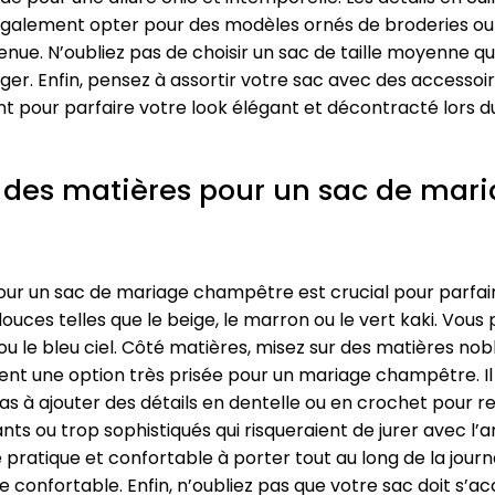
également opter pour des modèles ornés de broderies ou
tenue. N’oubliez pas de choisir un sac de taille moyenne 
éger. Enfin, pensez à assortir votre sac avec des accessoir
ent pour parfaire votre look élégant et décontracté lors
et des matières pour un sac de ma
our un sac de mariage champêtre est crucial pour parfair
et douces telles que le beige, le marron ou le vert kaki. V
 le bleu ciel. Côté matières, misez sur des matières nobl
lement une option très prisée pour un mariage champêtre. 
 pas à ajouter des détails en dentelle ou en crochet pour 
llants ou trop sophistiqués qui risqueraient de jurer avec
re pratique et confortable à porter tout au long de la jo
 confortable. Enfin, n’oubliez pas que votre sac doit s’ac