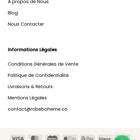
A propos de Nous
Blog
Nous Contacter
Informations Légales
Conditions Générales de Vente
Politique de Confidentialité
Livraisons & Retours
Mentions Légales
contact@robeboheme.co
Visa
MasterCard
Maestro
Apple
Google
Klarna
Banc