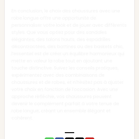
Conclusion
En conclusion, le choix des chaussures avec une
robe longue offre une opportunité de
personnaliser votre look et de jouer avec différents
styles. Que vous optiez pour des sandales
élégantes, des talons hauts, des espadrilles
décontractées, des bottines ou des baskets chic,
l’essentiel est de créer un équilibre harmonieux qui
mette en valeur la robe tout en ajoutant une
touche distinctive. Suivez les conseils pratiques,
expérimentez avec des combinaisons de
chaussures et de robes, et n’hésitez pas à ajuster
votre choix en fonction de l’occasion. Avec une
approche réfléchie, vos chaussures peuvent
devenir le complément parfait à votre tenue de
robe longue, créant un ensemble élégant et
cohérent.