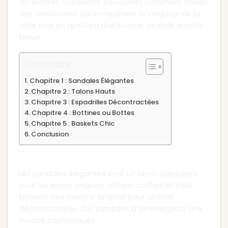
différentes occasions. Découvrez comment choisir
des chaussures qui complètent la longueur de la
robe tout en ajoutant une touche de style à votre
tenue.
Sommaire
Chapitre 1 : Sandales Élégantes
Chapitre 2 : Talons Hauts
Chapitre 3 : Espadrilles Décontractées
Chapitre 4 : Bottines ou Bottes
Chapitre 5 : Baskets Chic
Conclusion
Chapitre 1 : Sandales Élégantes
Les sandales élégantes sont un choix polyvalent
pour les robes longues, offrant confort et style.
Explorez des designs simples pour un look
décontracté ou des sandales à lanières pour une
touche sophistiquée.