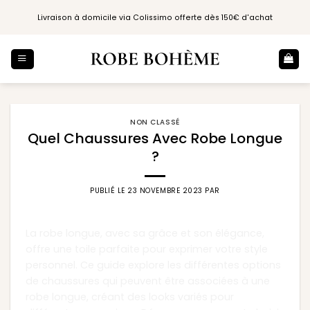
Passer
Livraison à domicile via Colissimo offerte dès 150€ d'achat
au
contenu
NON CLASSÉ
Quel Chaussures Avec Robe Longue
?
PUBLIÉ LE
23 NOVEMBRE 2023
PAR
La robe longue, avec sa grâce et son élégance,
offre une toile parfaite pour exprimer votre style
personnel. Ce guide explore les différentes options
de chaussures qui peuvent être associées à une
robe longue, créant des looks variés pour