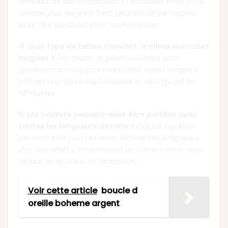
ambiances décontractées et estivales, mais pour
un look plus élégant, il est recommandé d’opter
pour des sandales plus sophistiquées.
4. Quel type de talons convient le mieux aux robes
longues ?
Les talons aiguilles ou blocs sont
généralement élégants avec des robes longues,
offrant une allure sophistiquée et allongeant la
silhouette.
5. Les baskets peuvent-elles être portées avec
toutes les longueurs de robe ?
Oui, les baskets
peuvent être portées avec différentes longueurs
de robe, mais il est essentiel de considérer le style
global de la tenue et l’occasion.
Voir cette article
boucle d
oreille boheme argent