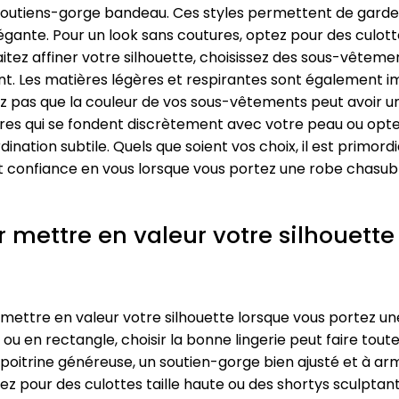
outiens-gorge bandeau. Ces styles permettent de garder le
égante. Pour un look sans coutures, optez pour des culottes
aitez affiner votre silhouette, choisissez des sous-vêteme
nt. Les matières légères et respirantes sont également 
bliez pas que la couleur de vos sous-vêtements peut avoir 
tres qui se fondent discrètement avec votre peau ou opte
nation subtile. Quels que soient vos choix, il est primor
 confiance en vous lorsque vous portez une robe chasubl
r mettre en valeur votre silhouette
r mettre en valeur votre silhouette lorsque vous portez 
é ou en rectangle, choisir la bonne lingerie peut faire tou
oitrine généreuse, un soutien-gorge bien ajusté et à arm
ez pour des culottes taille haute ou des shortys sculptant