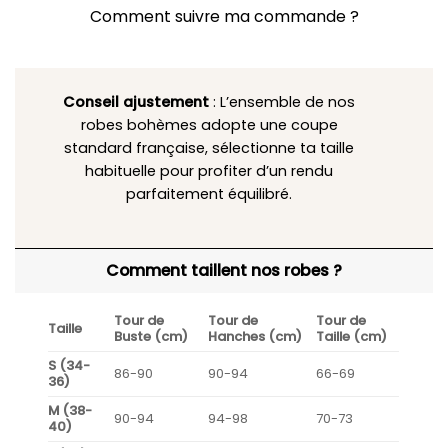
Comment suivre ma commande ?
Conseil ajustement
: L’ensemble de nos
robes bohèmes adopte une coupe
standard française, sélectionne ta taille
habituelle pour profiter d’un rendu
parfaitement équilibré.
Comment taillent nos robes ?
Tour de
Tour de
Tour de
Taille
Buste (cm)
Hanches (cm)
Taille (cm)
S (34-
86-90
90-94
66-69
36)
M (38-
90-94
94-98
70-73
40)