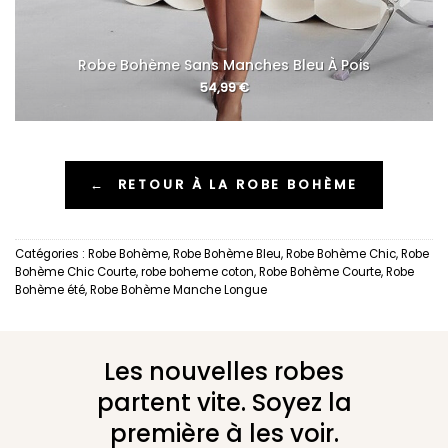
Robe Bohème Sans Manches Bleu À Pois
54,99
€
←
RETOUR À LA ROBE BOHÈME
Catégories :
Robe Bohème
,
Robe Bohème Bleu
,
Robe Bohème Chic
,
Robe
Bohème Chic Courte
,
robe boheme coton
,
Robe Bohème Courte
,
Robe
Bohème été
,
Robe Bohème Manche Longue
Les nouvelles robes
partent vite. Soyez la
première à les voir.