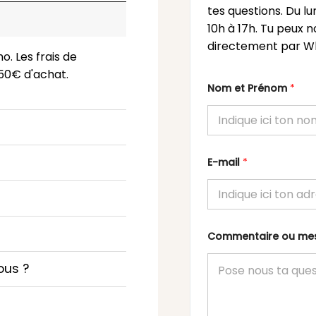
tes questions. Du l
10h à 17h. Tu peux n
directement par Wh
o. Les frais de
 150€ d'achat.
Nom et Prénom
*
E-mail
*
Commentaire ou m
ous ?