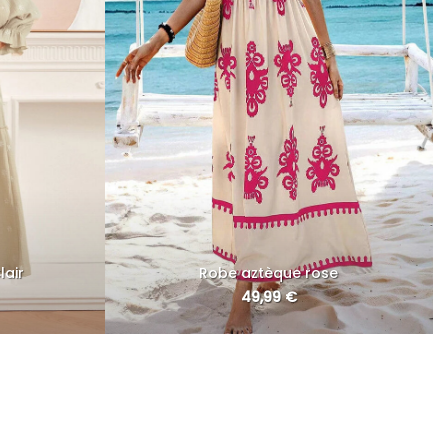
lair
Robe aztèque rose
49,99
€