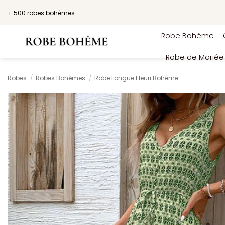
Passer
+ 500 robes bohèmes
au
contenu
Robe Bohème
Robe de Marié
Robes
/
Robes Bohèmes
/
Robe Longue Fleuri Bohème