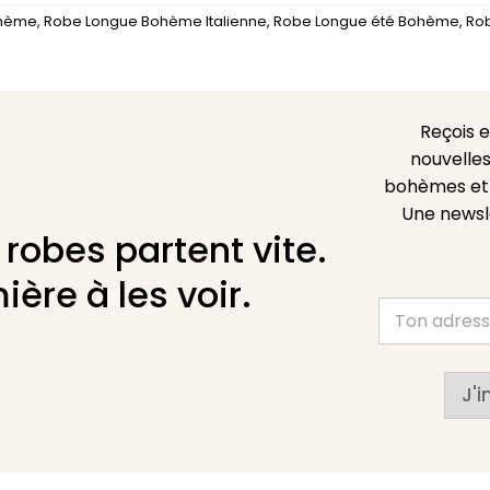
ohème
,
Robe Longue Bohème Italienne
,
Robe Longue été Bohème
,
Rob
Reçois 
nouvelles
bohèmes et l
Une newsl
 robes partent vite.
ière à les voir.
J'i