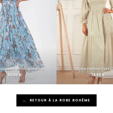
ousseline chic bohème
Robe Femme Vert C
59,99
€
79,99
€
←
RETOUR À LA ROBE BOHÈME