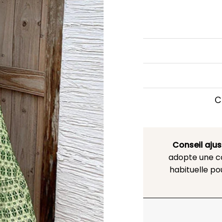
C
Conseil aju
adopte une co
habituelle po