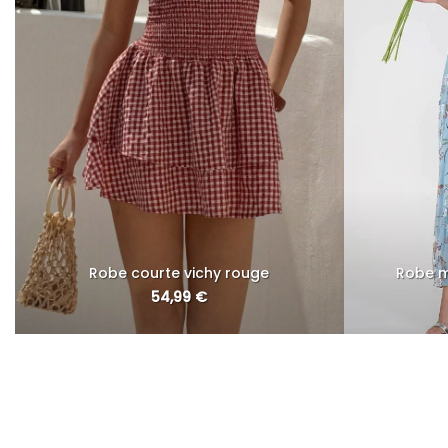
Robe courte vichy rouge
Robe m
54,99
€