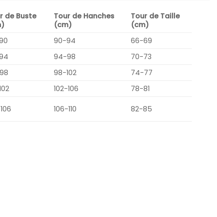
r de Buste
Tour de Hanches
Tour de Taille
)
(cm)
(cm)
90
90-94
66-69
94
94-98
70-73
98
98-102
74-77
102
102-106
78-81
-106
106-110
82-85