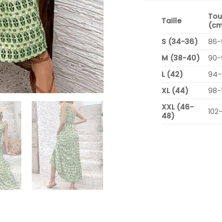
Tou
Taille
(cm
S (34-36)
86-
M (38-40)
90-
L (42)
94-
XL (44)
98-
XXL (46-
102
48)