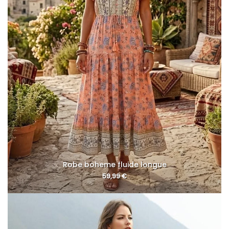
Robe boheme fluide longue
59,99
€