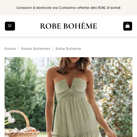
Passer
Livraison à domicile via Colissimo offerte dès 150€ d'achat
au
contenu
Robes
/
Robes Bohèmes
/
Robe Bohème