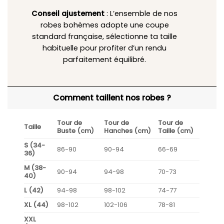
Conseil ajustement
: L’ensemble de nos
robes bohèmes adopte une coupe
standard française, sélectionne ta taille
habituelle pour profiter d’un rendu
parfaitement équilibré.
Comment taillent nos robes ?
Tour de
Tour de
Tour de
Taille
Buste (cm)
Hanches (cm)
Taille (cm)
S (34-
86-90
90-94
66-69
36)
M (38-
90-94
94-98
70-73
40)
L (42)
94-98
98-102
74-77
XL (44)
98-102
102-106
78-81
XXL